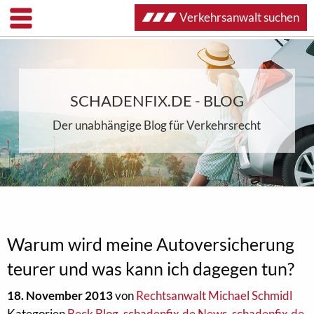
Verkehrsanwalt suchen
SCHADENFIX.DE - BLOG
Der unabhängige Blog für Verkehrsrecht
Warum wird meine Autoversicherung
teurer und was kann ich dagegen tun?
18. November 2013
von
Rechtsanwalt Michael Schmidl
Kategorien
Beck Blog
,
schadenfix.de News
,
schadenfix.de