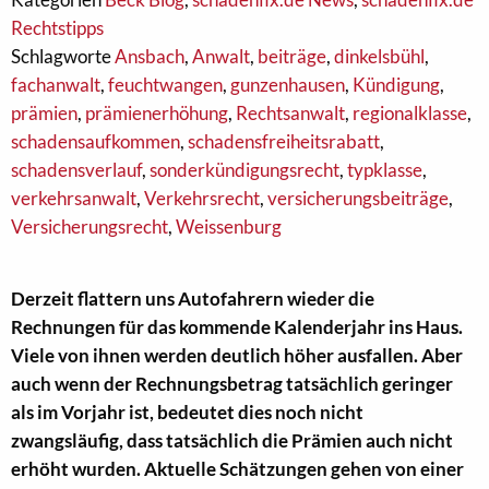
Rechtstipps
Schlagworte
Ansbach
,
Anwalt
,
beiträge
,
dinkelsbühl
,
fachanwalt
,
feuchtwangen
,
gunzenhausen
,
Kündigung
,
prämien
,
prämienerhöhung
,
Rechtsanwalt
,
regionalklasse
,
schadensaufkommen
,
schadensfreiheitsrabatt
,
schadensverlauf
,
sonderkündigungsrecht
,
typklasse
,
verkehrsanwalt
,
Verkehrsrecht
,
versicherungsbeiträge
,
Versicherungsrecht
,
Weissenburg
Derzeit flattern uns Autofahrern wieder die
Rechnungen für das kommende Kalenderjahr ins Haus.
Viele von ihnen werden deutlich höher ausfallen. Aber
auch wenn der Rechnungsbetrag tatsächlich geringer
als im Vorjahr ist, bedeutet dies noch nicht
zwangsläufig, dass tatsächlich die Prämien auch nicht
erhöht wurden. Aktuelle Schätzungen gehen von einer