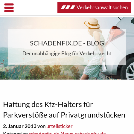
Verkehrsanwalt suchen
SCHADENFIX.DE - BLOG
Der unabhängige Blog für Verkehrsrecht
Haftung des Kfz-Halters für
Parkverstöße auf Privatgrundstücken
2. Januar 2013
von
urteilsticker
Kategorien
schadenfix.de News
,
schadenfix.de