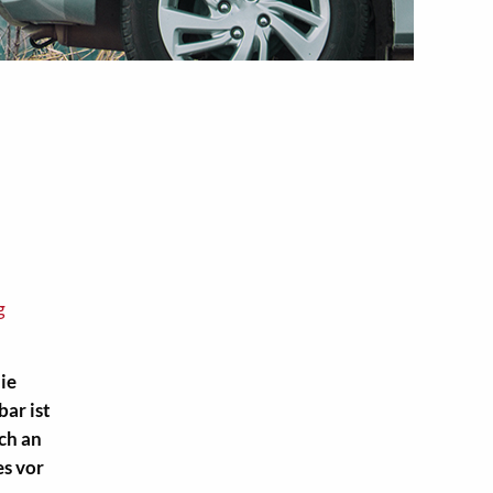
g
die
ar ist
ch an
es vor