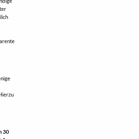
ändige
ter
lich
parente
enige
Hierzu
n 30