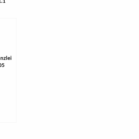
1.1
nzlei
005