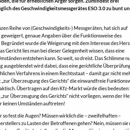
den, die für erheblichen Ärger sorgen. Zumindest drei
glich des Geschwindigkeitsmessgerätes ESO 3.0 zu bunt u
nzen Reihe von (Geschwindigkeits-) Messgeräten, hat sich auf
 geweigert, genaue Angaben über die Funktionsweise des
. Begründet wurde die Weigerung mit dem Interesse des Herst
s Gericht lies man bei dieser Gelegenheit wissen, dass eine
mständen entstehen kann. So weit, so dreist. Das Schlimme nu
ig ausgeblendet wird dabei, dass eine
gerichtliche
Überprüfung
chlichen Verfahrens in einem Rechtsstaat – damit gar nicht me
igt „zur Überzeugung des Gerichts“ die einwandfreie Funktions
raktisch. Übertragen auf den Kfz-Markt würde dies bedeuten:
zur Überzeugung des Gerichts“ nicht vorliegen, wenn der Her
er keinen Umständen auftreten!
r so fest die Augen? Müssen wirklich die – zweifelhaften –
rstellers zu Lasten der Betroffenen gehen? Nein, müssen sie 