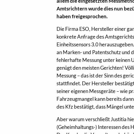
allem die eingesetzten Messmetho
Amtsrichtern wurde dies nun bezü
haben freigesprochen.
Die Firma ESO, Hersteller einer ga
konkrete Anfrage des Amtsgerichts
Einheitssensors 3.0 herauszugeben
an Marken- und Patentschutz und da
fehlerhafte Messung unter keinen U
genügt den meisten Gerichten! Völl
Messung – das ist der Sinn des geri
stattfindet. Der Hersteller bestät
seiner eigenen Messgeräte – wie p
Fahrzeugmangel kann bereits dann „
des Kfz bestätigt, dass Mängel unt
Aber warum verschließt Justitia hie
(Geheimhaltungs-) Interessen des He