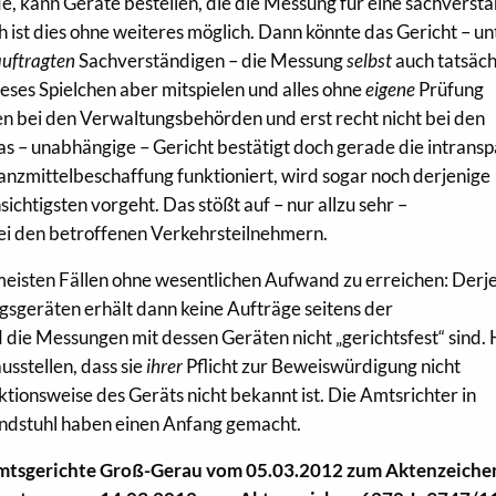
, kann Geräte bestellen, die die Messung für eine sachverst
 ist dies ohne weiteres möglich. Dann könnte das Gericht – un
auftragten
Sachverständigen – die Messung
selbst
auch tatsäch
eses Spielchen aber mitspielen und alles ohne
eigene
Prüfung
n bei den Verwaltungsbehörden und erst recht nicht bei den
s – unabhängige – Gericht bestätigt doch gerade die intrans
nzmittelbeschaffung funktioniert, wird sogar noch derjenige
ichtigsten vorgeht. Das stößt auf – nur allzu sehr –
ei den betroffenen Verkehrsteilnehmern.
meisten Fällen ohne wesentlichen Aufwand zu erreichen: Derj
geräten erhält dann keine Aufträge seitens der
ie Messungen mit dessen Geräten nicht „gerichtsfest“ sind. 
usstellen, dass sie
ihrer
Pflicht zur Beweiswürdigung nicht
onsweise des Geräts nicht bekannt ist. Die Amtsrichter in
ndstuhl haben einen Anfang gemacht.
Amtsgerichte Groß-Gerau vom 05.03.2012 zum Aktenzeiche