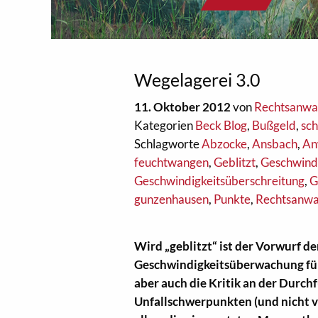
Wegelagerei 3.0
11. Oktober 2012
von
Rechtsanwal
Kategorien
Beck Blog
,
Bußgeld
,
sch
Schlagworte
Abzocke
,
Ansbach
,
An
feuchtwangen
,
Geblitzt
,
Geschwindi
Geschwindigkeitsüberschreitung
,
G
gunzenhausen
,
Punkte
,
Rechtsanwa
Wird „geblitzt“ ist der Vorwurf de
Geschwindigkeitsüberwachung für 
aber auch die Kritik an der Durch
Unfallschwerpunkten (und nicht vi