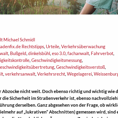
t Michael Schmidl
adenfix.de Rechtstipps
,
Urteile
,
Verkehrsüberwachung
walt
,
Bußgeld
,
dinkelsbühl
,
eso 3.0
,
fachanwalt
,
Fahrverbot
,
gkeitskontrolle
,
Geschwindigkeitsmessung
,
eschwindigkeitsübertretung
,
Geschwindigkeitsverstoß
,
lt
,
verkehrsanwalt
,
Verkehrsrecht
,
Wegelagerei
,
Weissenbur
r Abzocke nicht weit. Doch ebenso richtig und wichtig wie 
die Sicherheit im Straßenverkehr ist, ebenso nachvollziehb
führung derselben. Ganz abgesehen von der Frage, ob wirkli
elmehr auf „lukrativen“ Abschnitten) gemessen wird, sind 