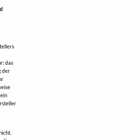
nd
ellers
r: das
 der
hr
weise
 ein
steller
nicht.