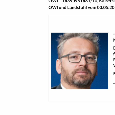
OWI – 1439 Js 51481/10, Kaisers
OWI und Landstuhl vom 03.05.20