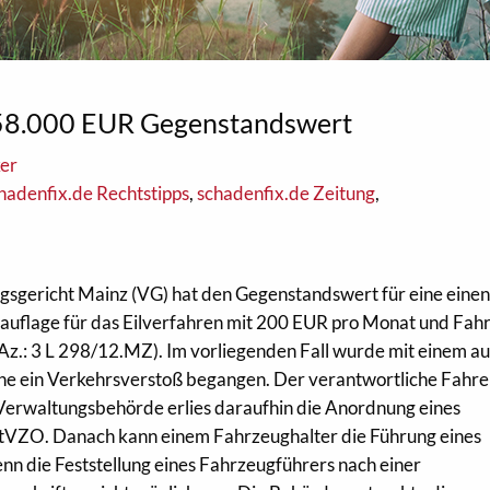
558.000 EUR Gegenstandswert
ker
hadenfix.de Rechtstipps
,
schadenfix.de Zeitung
,
sgericht Mainz (VG) hat den Gegenstandswert für eine eine
uflage für das Eilverfahren mit 200 EUR pro Monat und Fah
z.: 3 L 298/12.MZ). Im vorliegenden Fall wurde mit einem au
che ein Verkehrsverstoß begangen. Der verantwortliche Fahre
 Verwaltungsbehörde erlies daraufhin die Anordnung eines
StVZO. Danach kann einem Fahrzeughalter die Führung eines
n die Feststellung eines Fahrzeugführers nach einer