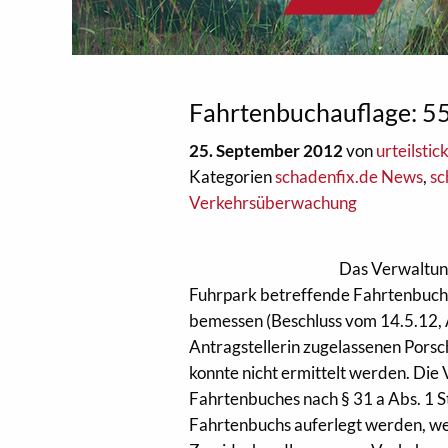
Fahrtenbuchauflage: 
25. September 2012
von
urteilstic
Kategorien
schadenfix.de News
,
sc
Verkehrsüberwachung
Das Verwaltung
Fuhrpark betreffende Fahrtenbucha
bemessen (Beschluss vom 14.5.12, A
Antragstellerin zugelassenen Pors
konnte nicht ermittelt werden. Die
Fahrtenbuches nach § 31 a Abs. 1 
Fahrtenbuchs auferlegt werden, wen