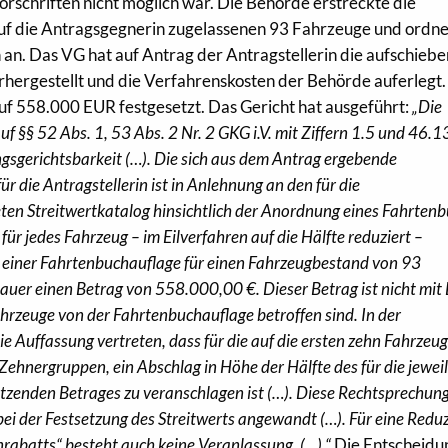
schriften nicht möglich war. Die Behörde erstreckte die
auf die Antragsgegnerin zugelassenen 93 Fahrzeuge und ordne
an. Das VG hat auf Antrag der Antragstellerin die aufschieb
hergestellt und die Verfahrenskosten der Behörde auferlegt
f 558.000 EUR festgesetzt. Das Gericht hat ausgeführt:
„Die
uf §§ 52 Abs. 1, 53 Abs. 2 Nr. 2 GKG i.V. mit Ziffern 1.5 und 46.1
ngsgerichtsbarkeit (…). Die sich aus dem Antrag ergebende
r die Antragstellerin ist in Anlehnung an den für die
ten Streitwertkatalog hinsichtlich der Anordnung eines Fahrten
r jedes Fahrzeug – im Eilverfahren auf die Hälfte reduziert –
i einer Fahrtenbuchauflage für einen Fahrzeugbestand von 93
uer einen Betrag von 558.000,00 €. Dieser Betrag ist nicht mit 
ahrzeuge von der Fahrtenbuchauflage betroffen sind. In der
e Auffassung vertreten, dass für die auf die ersten zehn Fahrzeu
Zehnergruppen, ein Abschlag in Höhe der Hälfte des für die jewei
enden Betrages zu veranschlagen ist (…). Diese Rechtsprechung
bei der Festsetzung des Streitwerts angewandt (…). Für eine Redu
nrabatts“ besteht auch keine Veranlassung. (…).“
Die Entscheidun