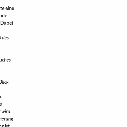
te eine
ende
. Dabei
3 des
buches
Blick
ge
ls
 wird
zierung
g ist