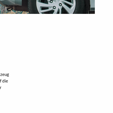
n
rzeug
f die
r