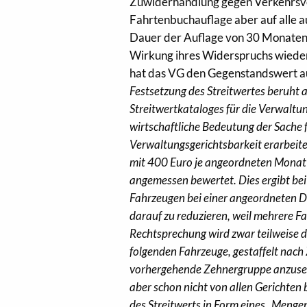
Zuwiderhandlung gegen Verkehrsvor
Fahrtenbuchauflage aber auf alle 
Dauer der Auflage von 30 Monaten 
Wirkung ihres Widerspruchs wieder
hat das VG den Gegenstandswert au
Festsetzung des Streitwertes beruht a
Streitwertkataloges für die Verwaltu
wirtschaftliche Bedeutung der Sache fü
Verwaltungsgerichtsbarkeit erarbeite
mit 400 Euro je angeordneten Monat fü
angemessen bewertet. Dies ergibt be
Fahrzeugen bei einer angeordneten Da
darauf zu reduzieren, weil mehrere F
Rechtsprechung wird zwar teilweise di
folgenden Fahrzeuge, gestaffelt nach 
vorhergehende Zehnergruppe anzusetz
aber schon nicht von allen Gerichten 
des Streitwerts in Form eines „Menge