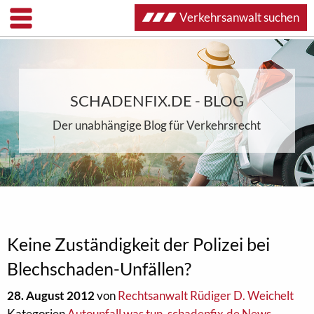
Verkehrsanwalt suchen
SCHADENFIX.DE - BLOG
Der unabhängige Blog für Verkehrsrecht
Keine Zuständigkeit der Polizei bei
Blechschaden-Unfällen?
28. August 2012
von
Rechtsanwalt Rüdiger D. Weichelt
Kategorien
Autounfall was tun
,
schadenfix.de News
,