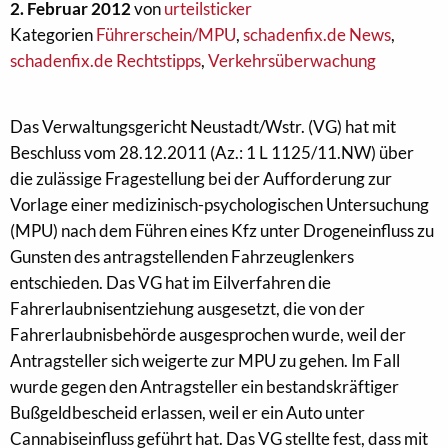
2. Februar 2012
von
urteilsticker
Kategorien
Führerschein/MPU
,
schadenfix.de News
,
schadenfix.de Rechtstipps
,
Verkehrsüberwachung
Das Verwaltungsgericht Neustadt/Wstr. (VG) hat mit
Beschluss vom 28.12.2011 (Az.: 1 L 1125/11.NW) über
die zulässige Fragestellung bei der Aufforderung zur
Vorlage einer medizinisch-psychologischen Untersuchung
(MPU) nach dem Führen eines Kfz unter Drogeneinfluss zu
Gunsten des antragstellenden Fahrzeuglenkers
entschieden. Das VG hat im Eilverfahren die
Fahrerlaubnisentziehung ausgesetzt, die von der
Fahrerlaubnisbehörde ausgesprochen wurde, weil der
Antragsteller sich weigerte zur MPU zu gehen. Im Fall
wurde gegen den Antragsteller ein bestandskräftiger
Bußgeldbescheid erlassen, weil er ein Auto unter
Cannabiseinfluss geführt hat. Das VG stellte fest, dass mit