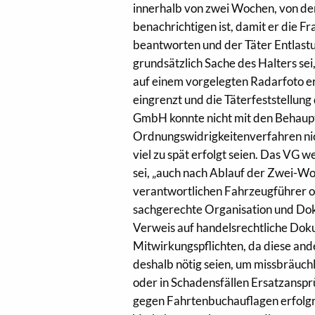
innerhalb von zwei Wochen, von d
benachrichtigen ist, damit er die Fr
beantworten und der Täter Entlast
grundsätzlich Sache des Halters s
auf einem vorgelegten Radarfoto e
eingrenzt und die Täterfeststellun
GmbH konnte nicht mit den Behaup
Ordnungswidrigkeitenverfahren nicht
viel zu spät erfolgt seien. Das VG
sei, „auch nach Ablauf der Zwei-Wo
verantwortlichen Fahrzeugführer o
sachgerechte Organisation und Doku
Verweis auf handelsrechtliche Doku
Mitwirkungspflichten, da diese and
deshalb nötig seien, um missbräuc
oder in Schadensfällen Ersatzansprüc
gegen Fahrtenbuchauflagen erfolgrei