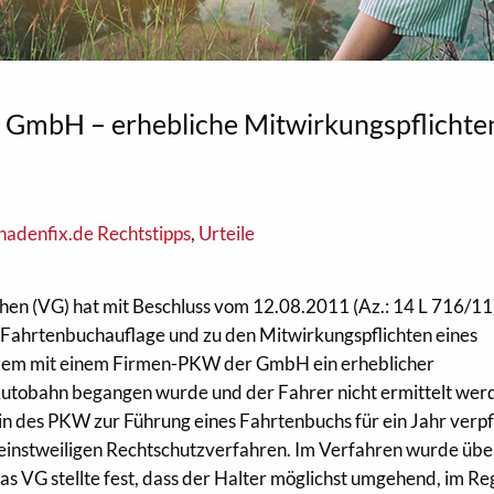
 GmbH – erhebliche Mitwirkungspflichte
hadenfix.de Rechtstipps
,
Urteile
hen (VG) hat mit Beschluss vom 12.08.2011 (Az.: 14 L 716/11
 Fahrtenbuchauflage und zu den Mitwirkungspflichten eines
em mit einem Firmen-PKW der GmbH ein erheblicher
Autobahn begangen wurde und der Fahrer nicht ermittelt wer
n des PKW zur Führung eines Fahrtenbuchs für ein Jahr verpfl
instweiligen Rechtschutzverfahren. Im Verfahren wurde übe
as VG stellte fest, dass der Halter möglichst umgehend, im Reg