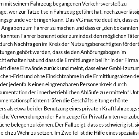
em mit seinem Fahrzeug begangenen Verkehrsverstoß zu
age, wer zur Tatzeit sein Fahrzeug geführt hat, noch zuverlässi
ungsgründe vorbringen kann. Das VG machte deutlich, dass es
ei, Angaben zum Fahrer zu machen und dass er „den bekannten
rkannten Fahrer benennt oder zumindest den möglichen Täter
g durch Nachfragen im Kreis der Nutzungsberechtigten fördert
tungen gehört werden, dass sie den Anhörungsbogen im
 erhalten hat und dass die Ermittlungen bei ihr in der Firma
 weist diese Einwände zurück und meint, dass einer GmbH zuzu
chen-Frist und ohne Einsichtnahme in die Ermittlungsakten d
der jedenfalls einen eingrenzbaren Personenkreis durch
mentation der innerbetrieblichen Abläufe zu ermitteln.“ Un
mentationspflichten träfen die Geschäftsleitung erhöhte
ers als etwa bei der Benutzung eines privaten Kraftfahrzeugs
hliche Verwendungen der Fahrzeuge für Privatfahrten vorzub
he belegen zu können. Der Fall zeigt, dass es schwierig ist, s
ch zu Wehr zu setzen. Im Zweifel ist die Hilfe eines spezialis