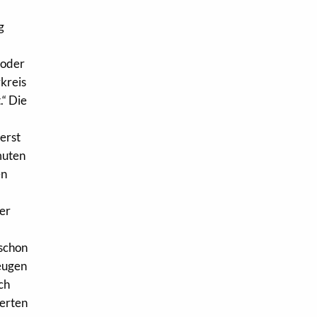
g
 oder
kreis
.“ Die
 erst
muten
en
ter
 schon
eugen
ich
ierten