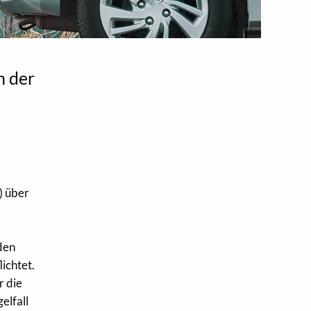
n der
) über
den
ichtet.
r die
elfall