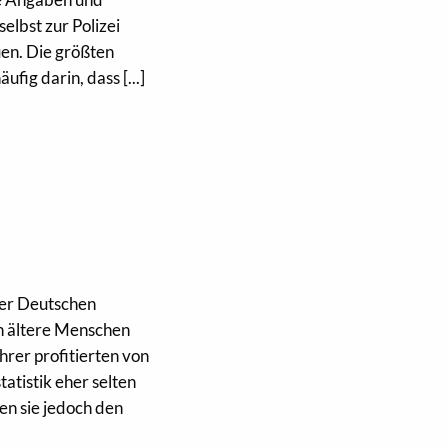
elbst zur Polizei
uen. Die größten
fig darin, dass [...]
der Deutschen
en ältere Menschen
hrer profitierten von
tatistik eher selten
en sie jedoch den