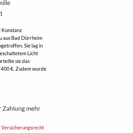
ille
11
t Konstanz
au aus Bad Dürrheim
etroffen. Sie lag in
eschaltetem Licht
teilte sie das
on 400 €. Zudem wurde
r Zahlung mehr
& Versicherungsrecht