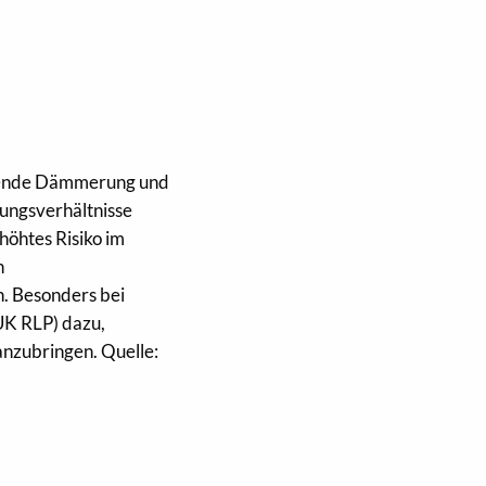
tzende Dämmerung und
rungsverhältnisse
höhtes Risiko im
n
 Besonders bei
(UK RLP) dazu,
anzubringen. Quelle: