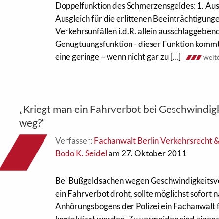
Doppelfunktion des Schmerzensgeldes: 1. Ausg
Ausgleich für die erlittenen Beeinträchtigunge
Verkehrsunfällen i.d.R. allein ausschlaggebend
Genugtuungsfunktion - dieser Funktion kommt
eine geringe – wenn nicht gar zu [...]
weit
„Kriegt man ein Fahrverbot bei Geschwindig
weg?“
Verfasser:
Fachanwalt Berlin Verkehrsrecht 
Bodo K. Seidel
am 27. Oktober 2011
Bei Bußgeldsachen wegen Geschwindigkeitsve
ein Fahrverbot droht, sollte möglichst sofort 
Anhörungsbogens der Polizei ein Fachanwalt 
kontaktiert werden. Zu vermeiden sind eige