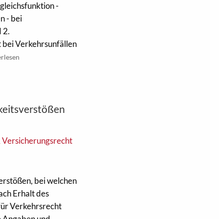
leichsfunktion -
n - bei
 2.
 bei Verkehrsunfällen
erlesen
keitsverstößen
& Versicherungsrecht
rstößen, bei welchen
nach Erhalt des
für Verkehrsrecht
ne Angaben und