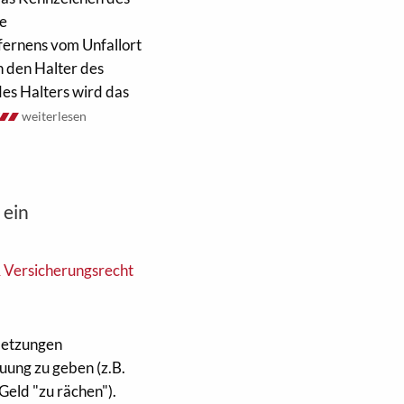
te
fernens vom Unfallort
 den Halter des
es Halters wird das
weiterlesen
 ein
& Versicherungsrecht
letzungen
ung zu geben (z.B.
Geld "zu rächen").