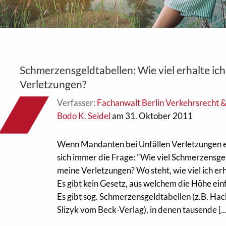
Schmerzensgeldtabellen: Wie viel erhalte ich
Verletzungen?
Verfasser:
Fachanwalt Berlin Verkehrsrecht 
Bodo K. Seidel
am 31. Oktober 2011
Wenn Mandanten bei Unfällen Verletzungen erl
sich immer die Frage: "Wie viel Schmerzensgel
meine Verletzungen? Wo steht, wie viel ich erh
Es gibt kein Gesetz, aus welchem die Höhe ein
Es gibt sog. Schmerzensgeldtabellen (z.B. H
Slizyk vom Beck-Verlag), in denen tausende [...