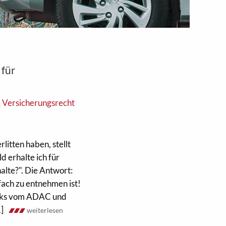
 für
& Versicherungsrecht
itten haben, stellt
d erhalte ich für
alte?". Die Antwort:
fach zu entnehmen ist!
acks vom ADAC und
]
weiterlesen