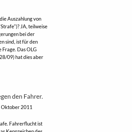
die Auszahlung von
Strafe")? JA, teilweise
gerungen bei der
sind, ist für den
e Frage. Das OLG
8/09) hat dies aber
egen den Fahrer.
 Oktober 2011
fe. Fahrerflucht ist
 das Kennzeichen des