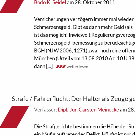
Bodo K. Seidel
am 28. Oktober 2011
Versicherungen verzögern immer mal wieder 
Schmerzensgeld. Gibt es dann mehr Geld (als "
ist das möglich! Inwieweit Regulierungsverzö
Schmerzensgeld-bemessung zu berücksichtigen 
BGH (NJW 2006, 1271) zwar noch eine offen
München (Urteil vom 13.08.2010 Az. 10 U 382
dann [...]
weiterlesen
Strafe / Fahrerflucht: Der Halter als Zeuge g
Verfasser:
Dipl.-Jur. Carsten Meinecke
am 28.
Die Strafgerichte bestimmen die Höhe der Stra
ein häufig auftretendes Delikt. Häufig ist nur