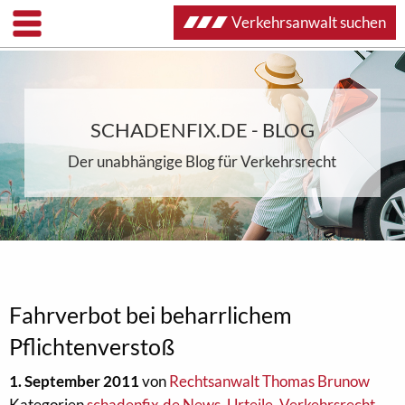
Verkehrsanwalt suchen
SCHADENFIX.DE - BLOG
Der unabhängige Blog für Verkehrsrecht
Fahrverbot bei beharrlichem
Pflichtenverstoß
1. September 2011
von
Rechtsanwalt Thomas Brunow
Kategorien
schadenfix.de News
,
Urteile
,
Verkehrsrecht