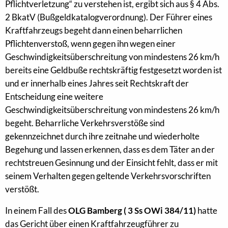
Pflichtverletzung“ zu verstehen ist, ergibt sich aus § 4 Abs.
2 BkatV (Bußgeldkatalogverordnung). Der Führer eines
Kraftfahrzeugs begeht dann einen beharrlichen
Pflichtenverstoß, wenn gegen ihn wegen einer
Geschwindigkeitsüberschreitung von mindestens 26 km/h
bereits eine Geldbuße rechtskräftig festgesetzt worden ist
und er innerhalb eines Jahres seit Rechtskraft der
Entscheidung eine weitere
Geschwindigkeitsüberschreitung von mindestens 26 km/h
begeht. Beharrliche Verkehrsverstöße sind
gekennzeichnet durch ihre zeitnahe und wiederholte
Begehung und lassen erkennen, dass es dem Täter an der
rechtstreuen Gesinnung und der Einsicht fehlt, dass er mit
seinem Verhalten gegen geltende Verkehrsvorschriften
verstößt.
In einem Fall des
OLG Bamberg ( 3 Ss OWi 384/11)
hatte
das Gericht über einen Kraftfahrzeugführer zu