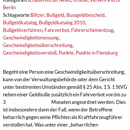
Berlin
Schlagworte
Blitzer
,
Bußgeld
,
Bussgeldbescheid
,
Bußgeldkatalog
,
Bußgeldkatalog 2010
,
Bußgeldverfahren
,
Fahrverbot
,
Führerscheinentzug
,
Geschwindigkeitsmessung
,
Geschwindigkeitsüberschreitung
,
Geschwindigkeitsverstoß
,
Punkte
,
Punkte in Flensburg
Begeht eine Person eine Geschwindigkeitsüberschreitung,
kann von der Verwaltungsbehörde oder dem Gericht
unter bestimmten Umständen gemäß § 25 Abs. 1 S. 1 StVG
neben einer Geldbuße zusätzlich ein Fahrverbot von bis zu
3
Monaten angeordnet werden. Dies
ist insbesondere dann der Fall, wenn der Betroffene
beharrlich gegen seine Pflichten als Kraftfahrzeugführer
verstoßen hat. Was unter einer „beharrlichen