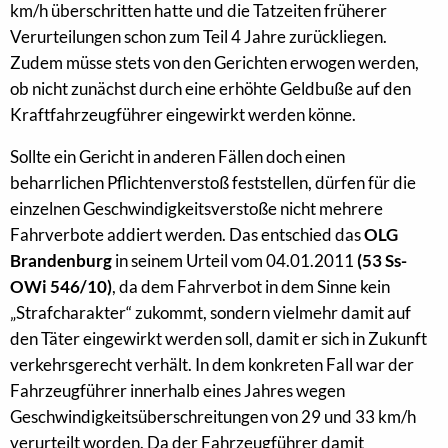
km/h überschritten hatte und die Tatzeiten früherer
Verurteilungen schon zum Teil 4 Jahre zurückliegen.
Zudem müsse stets von den Gerichten erwogen werden,
ob nicht zunächst durch eine erhöhte Geldbuße auf den
Kraftfahrzeugführer eingewirkt werden könne.
Sollte ein Gericht in anderen Fällen doch einen
beharrlichen Pflichtenverstoß feststellen, dürfen für die
einzelnen Geschwindigkeitsverstoße nicht mehrere
Fahrverbote addiert werden. Das entschied das
OLG
Brandenburg
in seinem Urteil vom 04.01.2011
(53 Ss-
OWi 546/10)
, da dem Fahrverbot in dem Sinne kein
„Strafcharakter“ zukommt, sondern vielmehr damit auf
den Täter eingewirkt werden soll, damit er sich in Zukunft
verkehrsgerecht verhält. In dem konkreten Fall war der
Fahrzeugführer innerhalb eines Jahres wegen
Geschwindigkeitsüberschreitungen von 29 und 33 km/h
verurteilt worden. Da der Fahrzeugführer damit