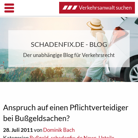
Verkehrsanwalt suchen
SCHADENFIX.DE - BLOG
Der unabhängige Blog für Verkehrsrecht
Anspruch auf einen Pflichtverteidiger
bei Bußgeldsachen?
28. Juli 2011
von
Dominik Bach
Kategorien
Bußgeld
,
schadenfix.de News
,
Urteile