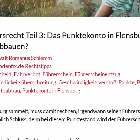
srecht Teil 3: Das Punktekonto in Flensb
abbauen?
walt Romanus Schlemm
adenfix.de Rechtstipps
cheid
,
Fahrverbot
,
Führerschein
,
Führerscheinentzug
,
ndigkeitsüberschreitung
,
Geschwindigkeitsverstoß
,
Punkte
,
P
kteabbau
,
Punktekonto in Flensburg
sburg sammelt, muss damit rechnen, irgendwann seinen Führer
mlich Schluss, denn bei diesem Punktestand wird der Führersc