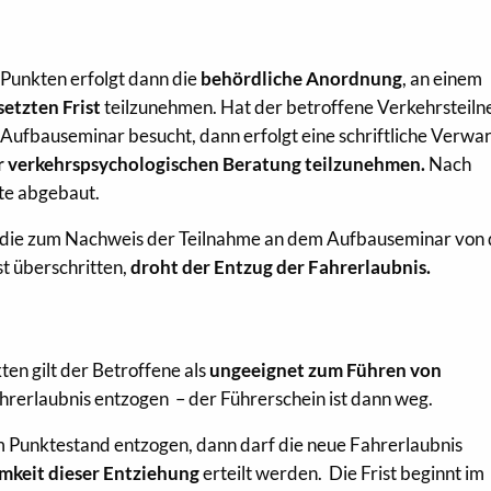
 Punkten erfolgt dann die
behördliche Anordnung
, an einem
setzten Frist
teilzunehmen. Hat der betroffene Verkehrsteil
n Aufbauseminar besucht, dann erfolgt eine schriftliche Verw
ner verkehrspsychologischen Beratung teilzunehmen.
Nach
te abgebaut.
r die zum Nachweis der Teilnahme an dem Aufbauseminar von 
t überschritten,
droht der Entzug der Fahrerlaubnis.
en gilt der Betroffene als
ungeeignet zum Führen von
hrerlaubnis entzogen – der Führerschein ist dann weg.
m Punktestand entzogen, dann darf die neue Fahrerlaubnis
mkeit dieser Entziehung
erteilt werden. Die Frist beginnt im