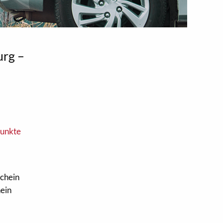
urg –
unkte
schein
hein