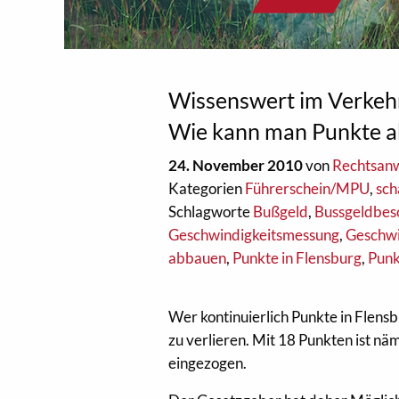
Wissenswert im Verkehr
Wie kann man Punkte 
24. November 2010
von
Rechtsan
Kategorien
Führerschein/MPU
,
sch
Schlagworte
Bußgeld
,
Bussgeldbes
Geschwindigkeitsmessung
,
Geschwi
abbauen
,
Punkte in Flensburg
,
Pun
Wer kontinuierlich Punkte in Flen
zu verlieren. Mit 18 Punkten ist nä
eingezogen.