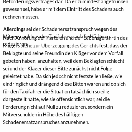
Beförderungsvertrages dar. Da er zumindest angetrunken
gewesen sei, habe er mit dem Eintritt des Schadens auch
rechnen müssen.
Allerdings sei der Schadenersatzanspruch wegen des
.
Mitverschuldens des Taxifahrers auf die Hälfte zu
Nach Anhörung der Parteien und der Lebensgefährtin des
reduzieren
Klägers stehe zur Überzeugung des Gerichts fest, dass der
Beklagte und seine Freundin den Kläger vor dem Vorfall
gebeten haben, anzuhalten, weil dem Beklagten schlecht
sei und der Kläger dieser Bitte zunächst nicht Folge
geleistet habe. Da sich jedoch nicht feststellen ließe, wie
eindringlich und drängend diese Bitten waren und ob sich
für den Taxifahrer die Situation tatsächlich so eilig
dargestellt hatte, wie sie offensichtlich war, sei die
Forderung nicht auf Null zu reduzieren, sondern ein
Mitverschulden in Höhe des hälftigen
Schadenersatzanspruches anzunehmen.