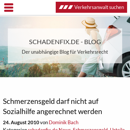
Verkehrsanwalt suchen
SCHADENFIX.DE - BLOG
Der unabhängige Blog für Verkehrsrecht
Schmerzensgeld darf nicht auf
Sozialhilfe angerechnet werden
24. August 2010
von
Dominik Bach
Kategorien
schadenfix.de News
,
Schmerzensgeld
,
Urteile
,