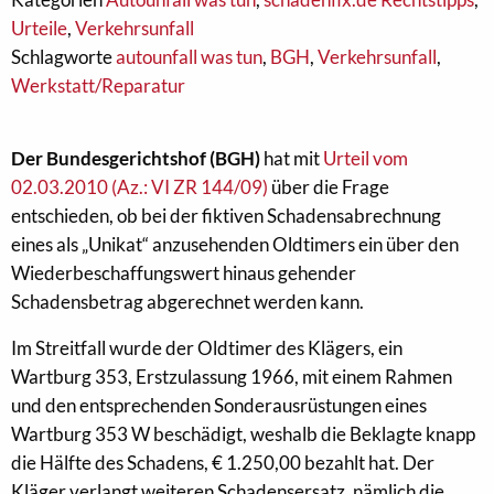
Urteile
,
Verkehrsunfall
Schlagworte
autounfall was tun
,
BGH
,
Verkehrsunfall
,
Werkstatt/Reparatur
Der Bundesgerichtshof (BGH)
hat mit
Urteil vom
02.03.2010 (Az.: VI ZR 144/09)
über die Frage
entschieden, ob bei der fiktiven Schadensabrechnung
eines als „Unikat“ anzusehenden Oldtimers ein über den
Wiederbeschaffungswert hinaus gehender
Schadensbetrag abgerechnet werden kann.
Im Streitfall wurde der Oldtimer des Klägers, ein
Wartburg 353, Erstzulassung 1966, mit einem Rahmen
und den entsprechenden Sonderausrüstungen eines
Wartburg 353 W beschädigt, weshalb die Beklagte knapp
die Hälfte des Schadens, € 1.250,00 bezahlt hat. Der
Kläger verlangt weiteren Schadensersatz, nämlich die