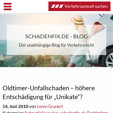
Verkehrsanwalt suchen
SCHADENFIX.DE - BLOG
Der unabhängige Blog für Verkehrsrecht
Oldtimer-Unfallschaden – höhere
Entschädigung für „Unikate“?
14. Juni 2010
von
Loren Grunert
Kategorien
Autounfall was tun
,
schadenfix.de Rechtstipps
,