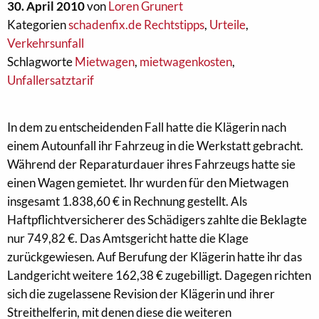
30. April 2010
von
Loren Grunert
Kategorien
schadenfix.de Rechtstipps
,
Urteile
,
Verkehrsunfall
Schlagworte
Mietwagen
,
mietwagenkosten
,
Unfallersatztarif
In dem zu entscheidenden Fall hatte die Klägerin nach
einem Autounfall ihr Fahrzeug in die Werkstatt gebracht.
Während der Reparaturdauer ihres Fahrzeugs hatte sie
einen Wagen gemietet. Ihr wurden für den Mietwagen
insgesamt 1.838,60 € in Rechnung gestellt. Als
Haftpflichtversicherer des Schädigers zahlte die Beklagte
nur 749,82 €. Das Amtsgericht hatte die Klage
zurückgewiesen. Auf Berufung der Klägerin hatte ihr das
Landgericht weitere 162,38 € zugebilligt. Dagegen richten
sich die zugelassene Revision der Klägerin und ihrer
Streithelferin, mit denen diese die weiteren