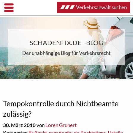
Verkehrsanwalt suchen
SCHADENFIX.DE - BLOG
Der unabhängige Blog für Verkehrsrecht
Tempokontrolle durch Nichtbeamte
zulässig?
30. März 2010
von
Loren Grunert
Kategorien
Bußgeld
,
schadenfix.de Rechtstipps
,
Urteile
,