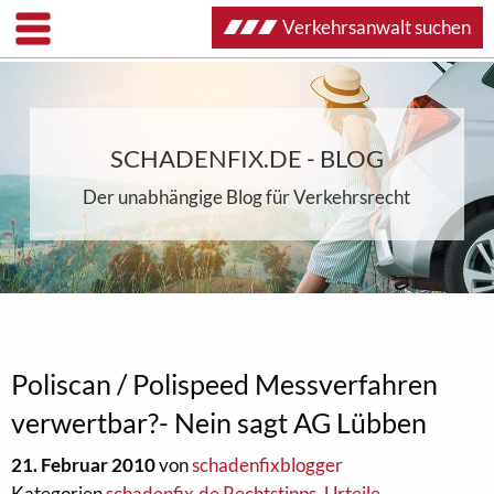
Verkehrsanwalt suchen
SCHADENFIX.DE - BLOG
Der unabhängige Blog für Verkehrsrecht
Poliscan / Polispeed Messverfahren
verwertbar?- Nein sagt AG Lübben
21. Februar 2010
von
schadenfixblogger
Kategorien
schadenfix.de Rechtstipps
,
Urteile