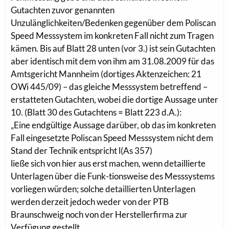
Gutachten zuvor genannten
Unzulänglichkeiten/Bedenken gegenüber dem Poliscan
Speed Messsystem im konkreten Fall nicht zum Tragen
kämen. Bis auf Blatt 28 unten (vor 3.) ist sein Gutachten
aber identisch mit dem von ihm am 31.08.2009 für das
Amtsgericht Mannheim (dortiges Aktenzeichen: 21
OWi 445/09) – das gleiche Messsystem betreffend –
erstatteten Gutachten, wobei die dortige Aussage unter
10. (Blatt 30 des Gutachtens = Blatt 223 d.A.):
„Eine endgültige Aussage darüber, ob das im konkreten
Fall eingesetzte Poliscan Speed Messsystem nicht dem
Stand der Technik entspricht l(As 357)
ließe sich von hier aus erst machen, wenn detaillierte
Unterlagen über die Funk-tionsweise des Messsystems
vorliegen würden; solche detaillierten Unterlagen
werden derzeit jedoch weder von der PTB
Braunschweig noch von der Herstellerfirma zur
Verfügung gestellt.