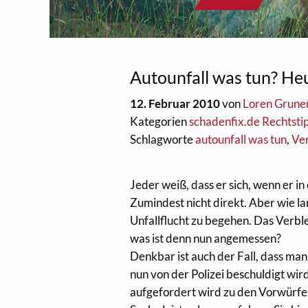
Autounfall was tun? Heu
12. Februar 2010
von
Loren Grune
Kategorien
schadenfix.de Rechtsti
Schlagworte
autounfall was tun
,
Ver
Jeder weiß, dass er sich, wenn er in
Zumindest nicht direkt. Aber wie l
Unfallflucht zu begehen. Das Verb
was ist denn nun angemessen?
Denkbar ist auch der Fall, dass man
nun von der Polizei beschuldigt wi
aufgefordert wird zu den Vorwürfen