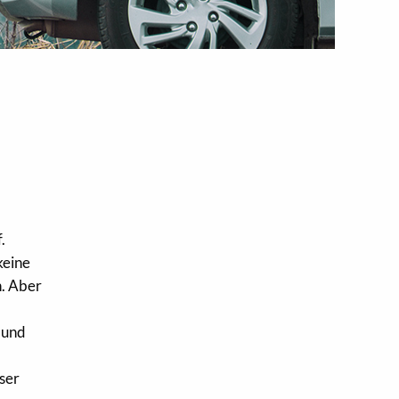
.
keine
n. Aber
r und
ser