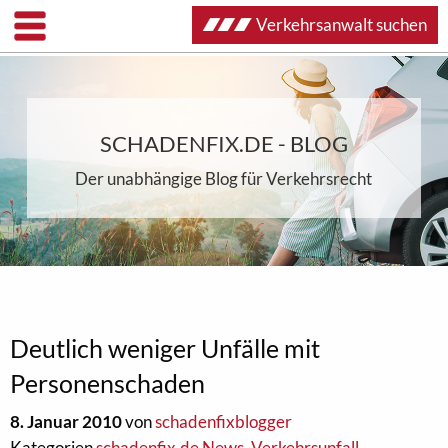
Verkehrsanwalt suchen
SCHADENFIX.DE - BLOG
Der unabhängige Blog für Verkehrsrecht
Deutlich weniger Unfälle mit
Personenschaden
8. Januar 2010
von
schadenfixblogger
Kategorien
schadenfix.de News
,
Verkehrsunfall