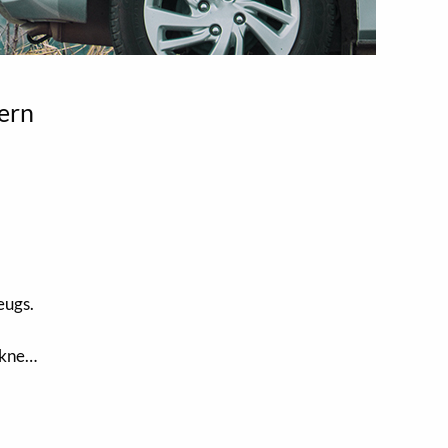
ern
eugs.
ikne…