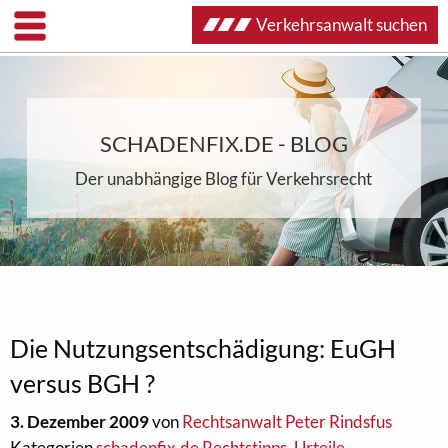
Verkehrsanwalt suchen
SCHADENFIX.DE - BLOG
Der unabhängige Blog für Verkehrsrecht
Die Nutzungsentschädigung: EuGH
versus BGH ?
3. Dezember 2009
von
Rechtsanwalt Peter Rindsfus
Kategorien
schadenfix.de Rechtstipps
,
Urteile
,