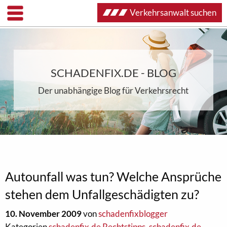
Verkehrsanwalt suchen
SCHADENFIX.DE - BLOG
Der unabhängige Blog für Verkehrsrecht
Autounfall was tun? Welche Ansprüche
stehen dem Unfallgeschädigten zu?
10. November 2009
von
schadenfixblogger
Kategorien
schadenfix.de Rechtstipps
,
schadenfix.de