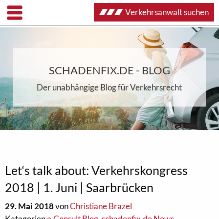
Verkehrsanwalt suchen
SCHADENFIX.DE - BLOG
Der unabhängige Blog für Verkehrsrecht
Let‘s talk about: Verkehrskongress
2018 | 1. Juni | Saarbrücken
29. Mai 2018
von
Christiane Brazel
Kategorien
e.Consult Blog
,
schadenfix.de News
,