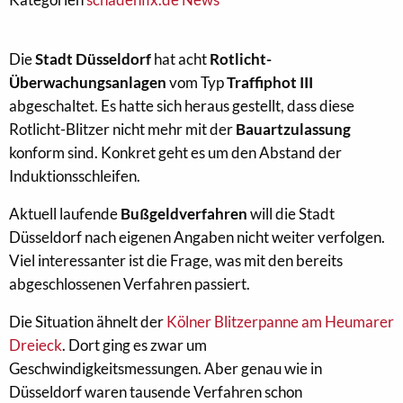
Die
Stadt Düsseldorf
hat acht
Rotlicht-
Überwachungsanlagen
vom Typ
Traffiphot III
abgeschaltet. Es hatte sich heraus gestellt, dass diese
Rotlicht-Blitzer nicht mehr mit der
Bauartzulassung
konform sind. Konkret geht es um den Abstand der
Induktionsschleifen.
Aktuell laufende
Bußgeldverfahren
will die Stadt
Düsseldorf nach eigenen Angaben nicht weiter verfolgen.
Viel interessanter ist die Frage, was mit den bereits
abgeschlossenen Verfahren passiert.
Die Situation ähnelt der
Kölner Blitzerpanne am Heumarer
Dreieck
. Dort ging es zwar um
Geschwindigkeitsmessungen. Aber genau wie in
Düsseldorf waren tausende Verfahren schon