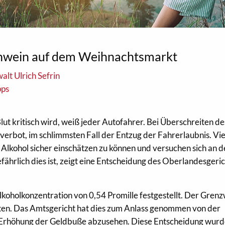
lühwein auf dem Weihnachtsmarkt
alt Ulrich Sefrin
pps
Blut kritisch wird, weiß jeder Autofahrer. Bei Überschreiten de
rbot, im schlimmsten Fall der Entzug der Fahrerlaubnis. Vie
kohol sicher einschätzen zu können und versuchen sich an d
ährlich dies ist, zeigt eine Entscheidung des Oberlandesgeri
koholkonzentration von 0,54 Promille festgestellt. Der Gren
tten. Das Amtsgericht hat dies zum Anlass genommen von der
 Erhöhung der Geldbuße abzusehen. Diese Entscheidung wur