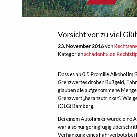
Vorsicht vor zu viel G
23. November 2016
von
Rechtsanw
Kategorien
schadenfix.de Rechtsti
Dass es ab 0,5 Promille Alkohol im 
Grenzwertes drohen Bußgeld, Fahrve
glauben die aufgenommene Menge Al
Grenzwert „heranzutrinken“. Wie gef
(OLG) Bamberg.
Bei einem Autofahrer wurde eine Al
war also nur geringfügig überschri
Verhängung eines Fahrverbots bei