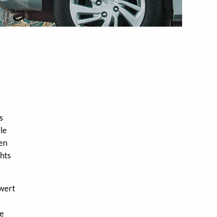
s
le
en
chts
zwert
de