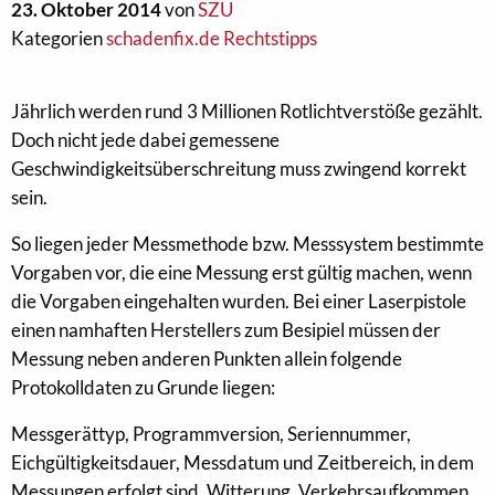
23. Oktober 2014
von
SZU
Kategorien
schadenfix.de Rechtstipps
Jährlich werden rund 3 Millionen Rotlichtverstöße gezählt.
Doch nicht jede dabei gemessene
Geschwindigkeitsüberschreitung muss zwingend korrekt
sein.
So liegen jeder Messmethode bzw. Messsystem bestimmte
Vorgaben vor, die eine Messung erst gültig machen, wenn
die Vorgaben eingehalten wurden. Bei einer Laserpistole
einen namhaften Herstellers zum Besipiel müssen der
Messung neben anderen Punkten allein folgende
Protokolldaten zu Grunde liegen:
Messgerättyp, Programmversion, Seriennummer,
Eichgültigkeitsdauer, Messdatum und Zeitbereich, in dem
Messungen erfolgt sind, Witterung, Verkehrsaufkommen