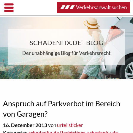
Verkehrsanwalt suchen
SCHADENFIX.DE - BLOG
Der unabhängige Blog für Verkehrsrecht
Anspruch auf Parkverbot im Bereich
von Garagen?
16. Dezember 2013
von
urteilsticker
Kategorien
schadenfix.de Rechtstipps
,
schadenfix.de