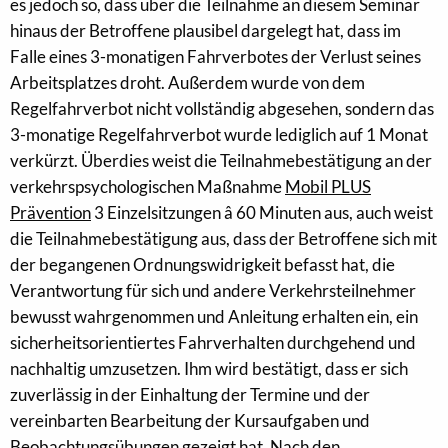
es jedoch so, dass über die Teilnahme an diesem Seminar
hinaus der Betroffene plausibel dargelegt hat, dass im
Falle eines 3-monatigen Fahrverbotes der Verlust seines
Arbeitsplatzes droht. Außerdem wurde von dem
Regelfahrverbot nicht vollständig abgesehen, sondern das
3-monatige Regelfahrverbot wurde lediglich auf 1 Monat
verkürzt. Überdies weist die Teilnahmebestätigung an der
verkehrspsychologischen Maßnahme
Mobil PLUS
Prävention
3 Einzelsitzungen â 60 Minuten aus, auch weist
die Teilnahmebestätigung aus, dass der Betroffene sich mit
der begangenen Ordnungswidrigkeit befasst hat, die
Verantwortung für sich und andere Verkehrsteilnehmer
bewusst wahrgenommen und Anleitung erhalten ein, ein
sicherheitsorientiertes Fahrverhalten durchgehend und
nachhaltig umzusetzen. Ihm wird bestätigt, dass er sich
zuverlässig in der Einhaltung der Termine und der
vereinbarten Bearbeitung der Kursaufgaben und
Beobachtungsübungen gezeigt hat. Nach den