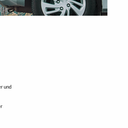
er und
er