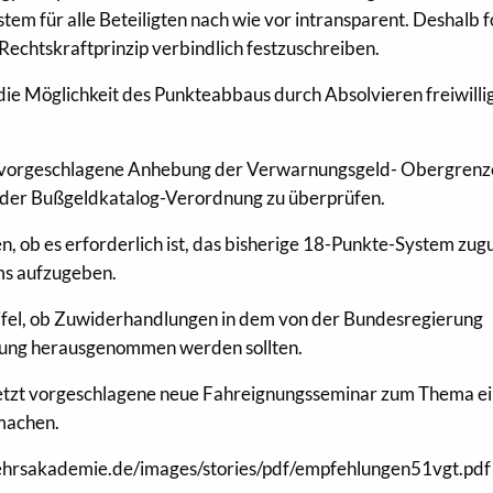
tem für alle Beteiligten nach wie vor intransparent. Deshalb 
Rechtskraftprinzip verbindlich festzuschreiben.
 die Möglichkeit des Punkteabbaus durch Absolvieren freiwilli
die vorgeschlagene Anhebung der Verwarnungsgeld- Obergrenz
 der Bußgeldkatalog-Verordnung zu überprüfen.
n, ob es erforderlich ist, das bisherige 18-Punkte-System zug
ms aufzugeben.
ifel, ob Zuwiderhandlungen in dem von der Bundesregierung
tung herausgenommen werden sollten.
 jetzt vorgeschlagene neue Fahreignungsseminar zum Thema e
machen.
ehrsakademie.de/images/stories/pdf/empfehlungen51vgt.pdf