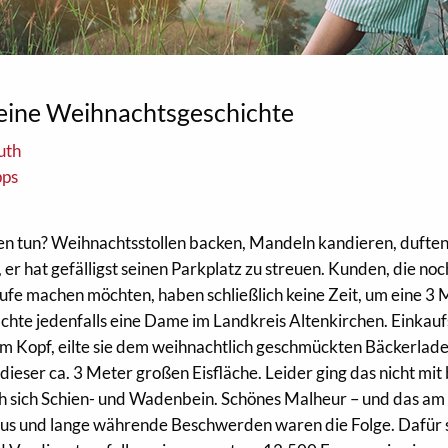
keine Weihnachtsgeschichte
uth
pps
n tun? Weihnachtsstollen backen, Mandeln kandieren, dufte
er hat gefälligst seinen Parkplatz zu streuen. Kunden, die noc
äufe machen möchten, haben schließlich keine Zeit, um eine 3
chte jedenfalls eine Dame im Landkreis Altenkirchen. Einkauf
im Kopf, eilte sie dem weihnachtlich geschmückten Bäckerlade
dieser ca. 3 Meter großen Eisfläche. Leider ging das nicht mit
h sich Schien- und Wadenbein. Schönes Malheur – und das am
 und lange währende Beschwerden waren die Folge. Dafür s