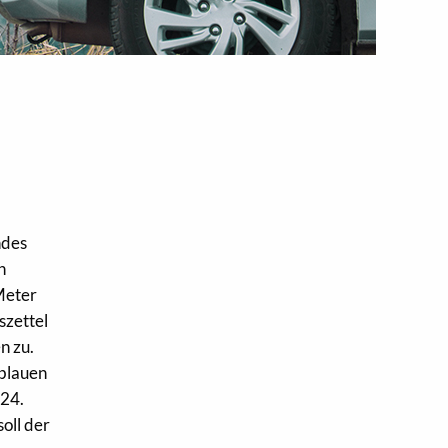
ndes
h
 Meter
szettel
n zu.
 blauen
 24.
oll der