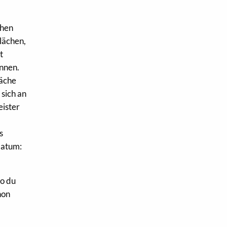
chen
Flächen,
t
önnen.
läche
 sich an
eister
s
datum:
wo du
hon