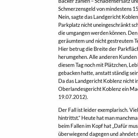
Bäcker zahlen – Schadensersatz und
Schmerzensgeld von mindestens 15
Nein, sagte das Landgericht Koblen
Parkplatz nicht uneingeschränkt schn
die umgangen werden können. Den P
geräumtem und nicht gestreutem Ter
Hier betrug die Breite der Parkflä
herumgehen. Alle anderen Kunden ka
diesem Tag noch mit Plätzchen, Leb
gebacken hatte, anstatt ständig sei
Da das Landgericht Koblenz nicht in
Oberlandesgericht Koblenz ein Ma
19.07.2012).
Der Fall ist leider exemplarisch. V
hintrittst.“ Heute hat man manchma
beim Fallen im Kopf hat „Dafür mus
überwiegend dagegen und ahndet n