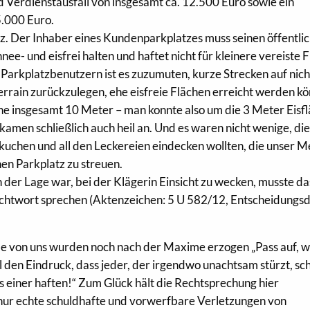
 Verdienstausfall von insgesamt ca. 12.500 Euro sowie ein
.000 Euro.
z. Der Inhaber eines Kundenparkplatzes muss seinen öffentli
ee- und eisfrei halten und haftet nicht für kleinere vereiste 
arkplatzbenutzern ist es zuzumuten, kurze Strecken auf nich
rain zurückzulegen, ehe eisfreie Flächen erreicht werden k
che insgesamt 10 Meter – man konnte also um die 3 Meter Eisf
men schließlich auch heil an. Und es waren nicht wenige, die
kuchen und all den Leckereien eindecken wollten, die unser M
nen Parkplatz zu streuen.
 der Lage war, bei der Klägerin Einsicht zu wecken, musste da
chtwort sprechen (Aktenzeichen: 5 U 582/12, Entscheidungs
iele von uns wurden noch nach der Maxime erzogen „Pass auf, 
l den Eindruck, dass jeder, der irgendwo unachtsam stürzt, sc
s einer haften!“ Zum Glück hält die Rechtsprechung hier
ur echte schuldhafte und vorwerfbare Verletzungen von