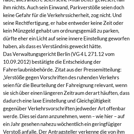
ihm nichts. Auch sein Einwand, Parkverstöße seien doch
keine Gefahr für die Verkehrssicherheit, zog nicht. Und
seine Rechtfertigung, er habe entweder keine Zeit oder
kein Münzgeld gehabt um ordnungsgemäß zu parken,
dürfte eher ein Licht auf seine innere Einstellung geworfen
haben, als dass es Verständnis geweckt hätte.
Das Verwaltungsgericht Berlin (VG 4 L 271.12 vom
10.09.2012) bestätigte die Entscheidung der
Fahrerlaubnisbehörde. Zitat aus der Pressemitteilung:
„Verstöße gegen Vorschriften des ruhenden Verkehrs
seien für die Beurteilung der Fahreignung relevant, wenn
sie sich über einen längeren Zeitraum derart häuften, dass
dadurch eine laxe Einstellung und Gleichgültigkeit
gegenüber Verkehrsvorschriften jedweder Art offenbar
werde. Dies sei dann anzunehmen, wenn – wie hier – auf
ein Jahr gesehen nahezu wöchentlich ein geringfügiger
Verstoß anfalle. Der Antragsteller verkenne die von ihm