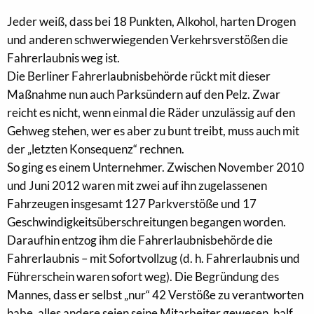
Jeder weiß, dass bei 18 Punkten, Alkohol, harten Drogen
und anderen schwerwiegenden Verkehrsverstößen die
Fahrerlaubnis weg ist.
Die Berliner Fahrerlaubnisbehörde rückt mit dieser
Maßnahme nun auch Parksündern auf den Pelz. Zwar
reicht es nicht, wenn einmal die Räder unzulässig auf den
Gehweg stehen, wer es aber zu bunt treibt, muss auch mit
der „letzten Konsequenz“ rechnen.
So ging es einem Unternehmer. Zwischen November 2010
und Juni 2012 waren mit zwei auf ihn zugelassenen
Fahrzeugen insgesamt 127 Parkverstöße und 17
Geschwindigkeitsüberschreitungen begangen worden.
Daraufhin entzog ihm die Fahrerlaubnisbehörde die
Fahrerlaubnis – mit Sofortvollzug (d. h. Fahrerlaubnis und
Führerschein waren sofort weg). Die Begründung des
Mannes, dass er selbst „nur“ 42 Verstöße zu verantworten
habe, alles andere seien seine Mitarbeiter gewesen, half