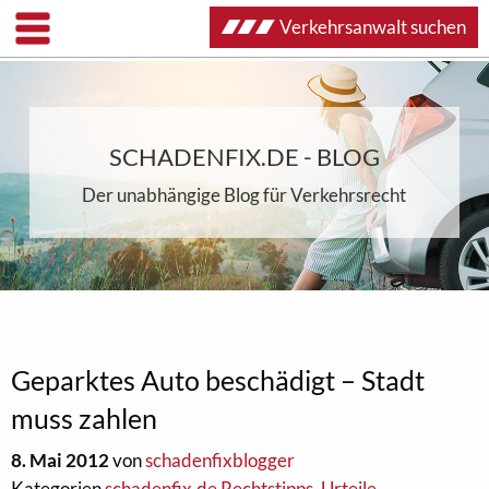
Verkehrsanwalt suchen
SCHADENFIX.DE - BLOG
Der unabhängige Blog für Verkehrsrecht
Geparktes Auto beschädigt – Stadt
muss zahlen
8. Mai 2012
von
schadenfixblogger
Kategorien
schadenfix.de Rechtstipps
,
Urteile