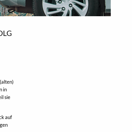
 OLG
(alten)
 in
l sie
ck auf
egen