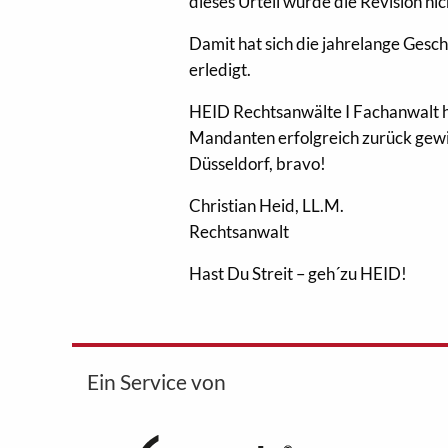
dieses Urteil wurde die Revision nic
Damit hat sich die jahrelange Ges
erledigt.
HEID Rechtsanwälte I Fachanwalt ha
Mandanten erfolgreich zurück gewi
Düsseldorf, bravo!
Christian Heid, LL.M.
Rechtsanwalt
Hast Du Streit – geh´zu HEID!
Ein Service von