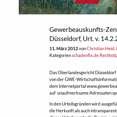
Gewerbeauskunfts-Zentr
Düsseldorf, Urt. v. 14.2
11. März 2012
von
Christian Heid,
Kategorien
schadenfix.de Rechtsti
Das Oberlandesgericht Düsseldorf h
von der GWE-Wirtschaftsinformati
dem Internetportal www.gewerbeaus
auf unaufmerksame Adressaten spek
In den Urteilsgründen wird ausgefü
die Herkunft als auch intransparen