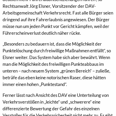
Rechtsanwalt Jörg Elsner, Vorsitzender der DAV-
Arbeitsgemeinschaft Verkehrsrecht. Fast alle Bürger seien
dringend auf ihre Fahrerlaubnis angewiesen. Der Bürger
müsse nun um jeden Punkt vor Gericht kämpfen, weil der
Führerscheinverlust deutlich näher rücke.
„Besonders zu bedauern ist, dass die Möglichkeit der
Punktelöschung durch freiwillige Maßnahmen entfällt“, so
Elsner weiter. Das System habe sich aber bewährt. Wenn
man die Möglichkeit des freiwilligen Punkteabbaus im
unteren – nach neuem System „grünen Bereich“ – zuließe,
beträfe das eben keine notorischen Raser, diese hätten
immer einen hohen „Punktestand“.
Ferner lässt nach Ansicht des DAV eine Unterteilung von
Verkehrsverstößen in „leichte“ und „schwerere“ eine
differenzierte Bewertung der Gefahr des einzelnen
Verstoßes für die Verkehrssicherheit nicht mehr zu. Es gibt