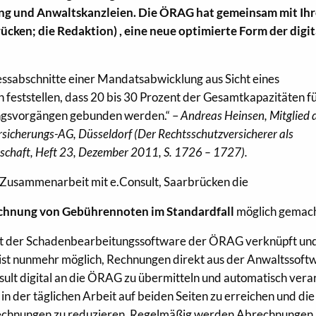
ng und Anwaltskanzleien. Die ÖRAG hat gemeinsam mit Ih
rücken; die Redaktion) , eine neue optimierte Form der digi
essabschnitte einer Mandatsabwicklung aus Sicht eines
 feststellen, dass 20 bis 30 Prozent der Gesamtkapazitäten fü
ngsvorgängen gebunden werden.“ –
Andreas Heinsen, Mitglied 
icherungs-AG, Düsseldorf (Der Rechtsschutzversicherer als
schaft, Heft 23, Dezember 2011, S. 1726 – 1727).
Zusammenarbeit mit e.Consult, Saarbrücken die
chnung von Gebührennoten im Standardfall
möglich gemach
t der Schadenbearbeitungssoftware der ÖRAG verknüpft un
 ist nunmehr möglich, Rechnungen direkt aus der Anwaltssoft
ult digital an die ÖRAG zu übermitteln und automatisch vera
ung in der täglichen Arbeit auf beiden Seiten zu erreichen und d
echnungen zu reduzieren. Regelmäßig werden Abrechnungen 