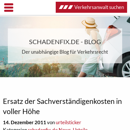
Verkehrsanwalt suchen
SCHADENFIX.DE - BLOG
Der unabhängige Blog für Verkehrsrecht
Ersatz der Sachverständigenkosten in
voller Höhe
14. Dezember 2011
von
urteilsticker
Kategorien
schadenfix.de News
,
Urteile