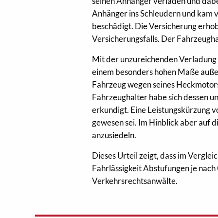
seinen Anhänger verladen und dabe
Anhänger ins Schleudern und kam 
beschädigt. Die Versicherung erho
Versicherungsfalls. Der Fahrzeughal
Mit der unzureichenden Verladung 
einem besonders hohen Maße außer 
Fahrzeug wegen seines Heckmotors 
Fahrzeughalter habe sich dessen un
erkundigt. Eine Leistungskürzung v
gewesen sei. Im Hinblick aber auf d
anzusiedeln.
Dieses Urteil zeigt, dass im Verglei
Fahrlässigkeit Abstufungen je nac
Verkehrsrechtsanwälte.