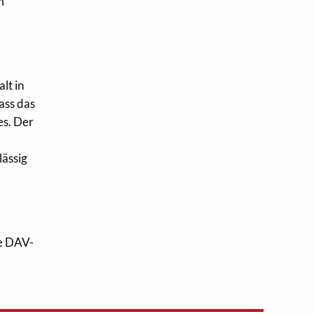
m
lt in
ass das
es. Der
lässig
ie DAV-