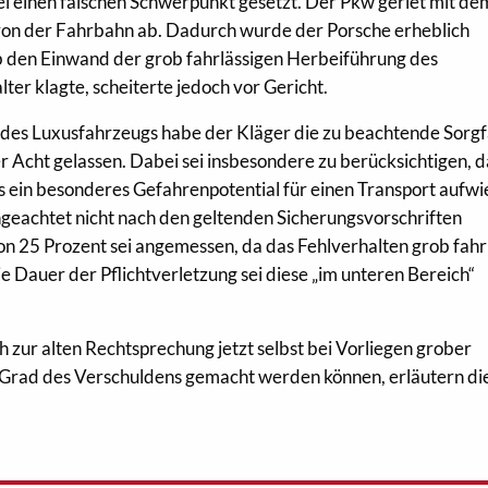
i einen falschen Schwerpunkt gesetzt. Der Pkw geriet mit de
von der Fahrbahn ab. Dadurch wurde der Porsche erheblich
b den Einwand der grob fahrlässigen Herbeiführung des
ter klagte, scheiterte jedoch vor Gericht.
des Luxusfahrzeugs habe der Kläger die zu beachtende Sorgfa
Acht gelassen. Dabei sei insbesondere zu berücksichtigen, d
ein besonderes Gefahrenpotential für einen Transport aufwi
geachtet nicht nach den geltenden Sicherungsvorschriften
on 25 Prozent sei angemessen, da das Fehlverhalten grob fahr
ie Dauer der Pflichtverletzung sei diese „im unteren Bereich“
ch zur alten Rechtsprechung jetzt selbst bei Vorliegen grober
h Grad des Verschuldens gemacht werden können, erläutern d