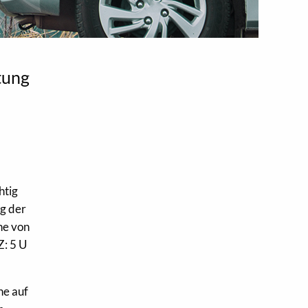
tung
htig
ng der
he von
: 5 U
he auf