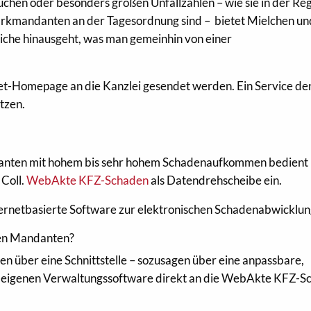
en oder besonders großen Unfallzahlen – wie sie in der Reg
kmandanten an der Tagesordnung sind – bietet Mielchen und
bliche hinausgeht, was man gemeinhin von einer
net-Homepage an die Kanzlei gesendet werden. Ein Service de
tzen.
danten mit hohem bis sehr hohem Schadenaufkommen bedient
 Coll.
WebAkte KFZ-Schaden
als Datendrehscheibe ein.
rnetbasierte Software zur elektronischen Schadenabwicklun
den Mandanten?
 über eine Schnittstelle – sozusagen über eine anpassbare,
er eigenen Verwaltungssoftware direkt an die WebAkte KFZ-