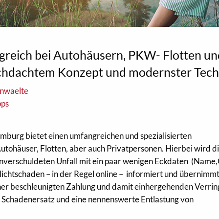
lgreich bei Autohäusern, PKW- Flotten u
chdachtem Konzept und modernster Tech
anwaelte
pps
mburg bietet einen umfangreichen und spezialisierten
ohäuser, Flotten, aber auch Privatpersonen. Hierbei wird d
unverschuldeten Unfall mit ein paar wenigen Eckdaten (Name,
lichtschaden – in der Regel online – informiert und übernimmt
ner beschleunigten Zahlung und damit einhergehenden Verri
 Schadenersatz und eine nennenswerte Entlastung von