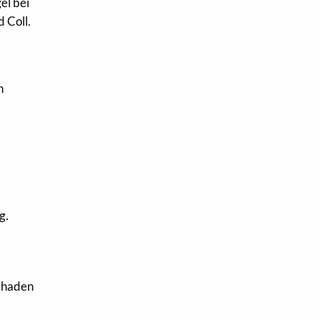
el bei
 Coll.
n
g.
Schaden