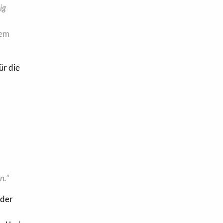
ig
llem
ür die
n.“
eder