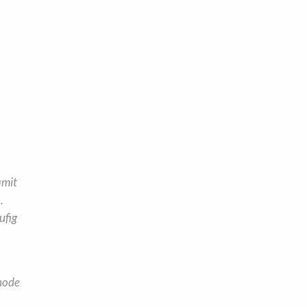
amit
n
.
ufig
hode