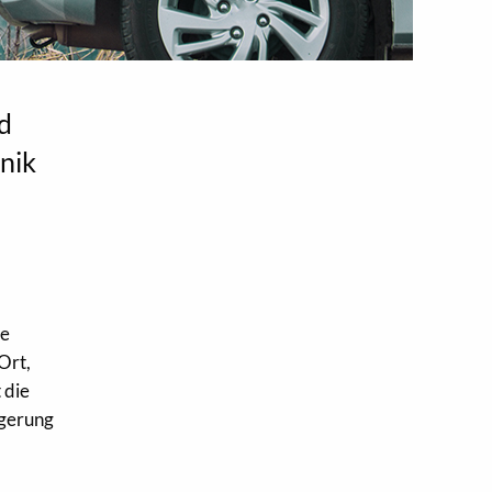
nd
nik
ie
Ort,
 die
ngerung