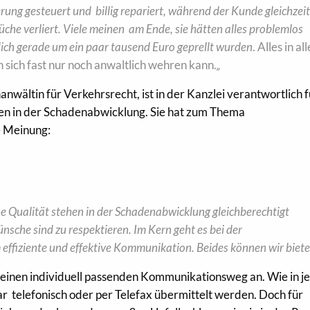
rung gesteuert und billig repariert, während der Kunde gleichzeit
che verliert.
Viele meinen am Ende, sie hätten alles problemlos
lich gerade um ein paar tausend Euro geprellt wurden
. Alles in a
 sich fast nur noch anwaltlich wehren kann.
„
nwältin für Verkehrsrecht, ist in der Kanzlei verantwortlich f
en in der Schadenabwicklung. Sie hat zum Thema
e Meinung:
he Qualität stehen in der Schadenabwicklung gleichberechtigt
che sind zu respektieren. Im Kern geht es bei der
ffiziente und effektive Kommunikation. Beides können wir biete
en einen individuell passenden Kommunikationsweg an. Wie in j
r telefonisch oder per Telefax übermittelt werden. Doch für