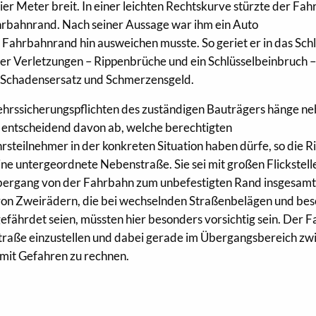
r Meter breit. In einer leichten Rechtskurve stürzte der Fahr
rbahnrand. Nach seiner Aussage war ihm ein Auto
ahrbahnrand hin ausweichen musste. So geriet er in das Schl
ner Verletzungen – Rippenbrüche und ein Schlüsselbeinbruch –
f Schadensersatz und Schmerzensgeld.
hrssicherungspflichten des zuständigen Bauträgers hänge n
 entscheidend davon ab, welche berechtigten
steilnehmer in der konkreten Situation haben dürfe, so die Ri
ine untergeordnete Nebenstraße. Sie sei mit großen Flickstell
bergang von der Fahrbahn zum unbefestigten Rand insgesamt
von Zweirädern, die bei wechselnden Straßenbelägen und be
gefährdet seien, müssten hier besonders vorsichtig sein. Der 
 Straße einzustellen und dabei gerade im Übergangsbereich zw
mit Gefahren zu rechnen.