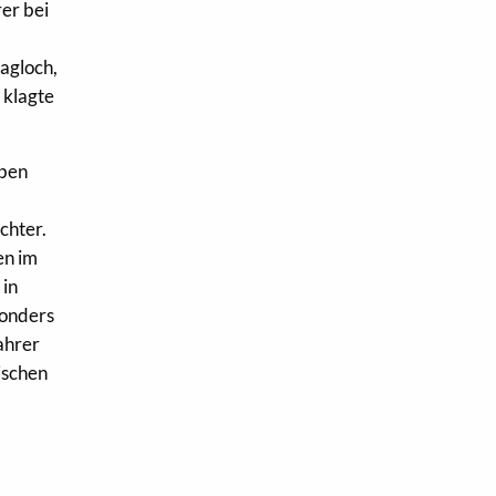
er bei
agloch,
 klagte
eben
chter.
en im
 in
sonders
Fahrer
ischen