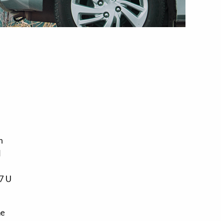
m
d
 7 U
ne