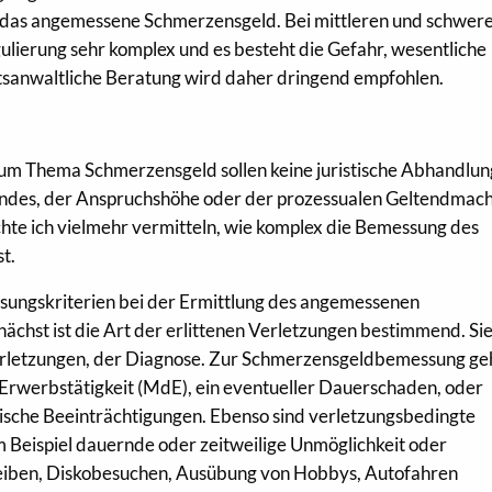
das angemessene Schmerzensgeld. Bei mittleren und schwer
lierung sehr komplex und es besteht die Gefahr, wesentliche
tsanwaltliche Beratung wird daher dringend empfohlen.
m Thema Schmerzensgeld sollen keine juristische Abhandlung
rundes, der Anspruchshöhe oder der prozessualen Geltendmac
hte ich vielmehr vermitteln, wie komplex die Bemessung des
t.
ssungskriterien bei der Ermittlung des angemessenen
chst ist die Art der erlittenen Verletzungen bestimmend. Sie
n Verletzungen, der Diagnose. Zur Schmerzensgeldbemessung g
Erwerbstätigkeit (MdE), ein eventueller Dauerschaden, oder
ische Beeinträchtigungen. Ebenso sind verletzungsbedingte
Beispiel dauernde oder zeitweilige Unmöglichkeit oder
reiben, Diskobesuchen, Ausübung von Hobbys, Autofahren