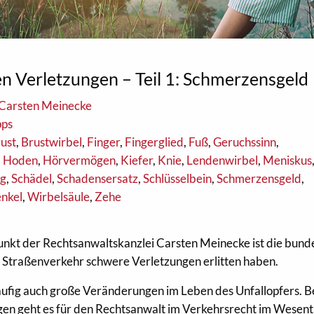
en Verletzungen – Teil 1: Schmerzensgeld
. Carsten Meinecke
pps
ust
,
Brustwirbel
,
Finger
,
Fingerglied
,
Fuß
,
Geruchssinn
,
,
Hoden
,
Hörvermögen
,
Kiefer
,
Knie
,
Lendenwirbel
,
Meniskus
ng
,
Schädel
,
Schadensersatz
,
Schlüsselbein
,
Schmerzensgeld
,
nkel
,
Wirbelsäule
,
Zehe
unkt der Rechtsanwaltskanzlei Carsten Meinecke ist die bun
m Straßenverkehr schwere Verletzungen erlitten haben.
fig auch große Veränderungen im Leben des Unfallopfers. B
gen geht es für den Rechtsanwalt im Verkehrsrecht im Wesent