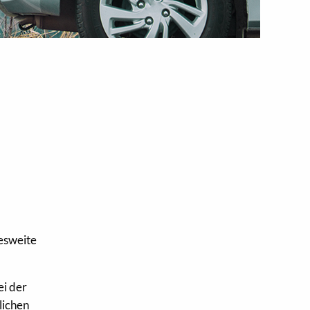
,
desweite
ei der
lichen