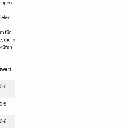
zungen
ieler
em für
, die in
prüfen
swert
0 €
0 €
0 €