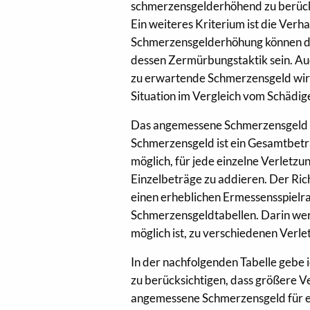
schmerzensgelderhöhend zu berück
Ein weiteres Kriterium ist die Verha
Schmerzensgelderhöhung können die
dessen Zermürbungstaktik sein. Au
zu erwartende Schmerzensgeld wirke
Situation im Vergleich vom Schädi
Das angemessene Schmerzensgeld wir
Schmerzensgeld ist ein Gesamtbetra
möglich, für jede einzelne Verletz
Einzelbeträge zu addieren. Der Ric
einen erheblichen Ermessensspielr
Schmerzensgeldtabellen. Darin wer
möglich ist, zu verschiedenen Verle
In der nachfolgenden Tabelle gebe 
zu berücksichtigen, dass größere Ve
angemessene Schmerzensgeld für ei