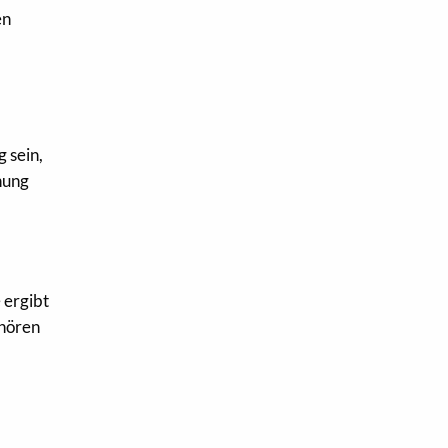
en
 sein,
hung
 ergibt
ehören