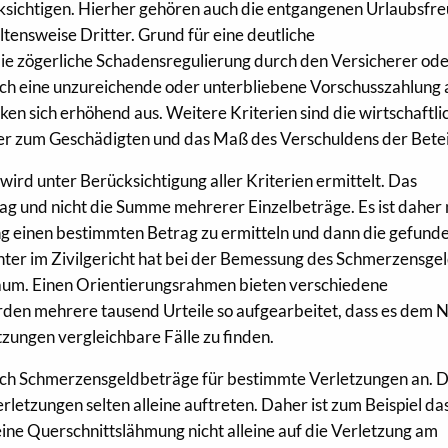
sichtigen. Hierher gehören auch die entgangenen Urlaubsfr
ltensweise Dritter. Grund für eine deutliche
 zögerliche Schadensregulierung durch den Versicherer ode
ch eine unzureichende oder unterbliebene Vorschusszahlung 
n sich erhöhend aus. Weitere Kriterien sind die wirtschaftli
ger zum Geschädigten und das Maß des Verschuldens der Betei
d unter Berücksichtigung aller Kriterien ermittelt. Das
g und nicht die Summe mehrerer Einzelbeträge. Es ist daher 
ung einen bestimmten Betrag zu ermitteln und dann die gefund
hter im Zivilgericht hat bei der Bemessung des Schmerzensge
aum. Einen Orientierungsrahmen bieten verschiedene
den mehrere tausend Urteile so aufgearbeitet, dass es dem 
tzungen vergleichbare Fälle zu finden.
ich Schmerzensgeldbeträge für bestimmte Verletzungen an. D
rletzungen selten alleine auftreten. Daher ist zum Beispiel da
ne Querschnittslähmung nicht alleine auf die Verletzung am