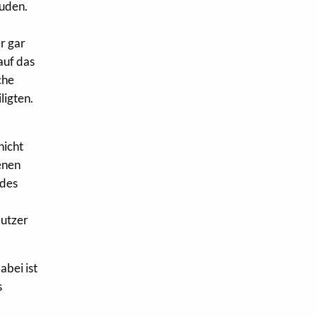
euden.
r gar
auf das
che
ligten.
nicht
enen
ldes
Nutzer
abei ist
s