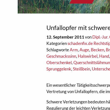
Unfallopfer mit schwer
12. September 2011
von
Dipl.-Jur
Kategorien
schadenfix.de Rechtsti
Schlagworte
Arm
,
Auge
,
Becken
,
Br
Geschmackssinn
,
Halswirbel
,
Hand
Oberschenkel
,
Querschnittslähmu
Sprunggelenk
,
Steißbein
,
Untersche
Ein wesentlicher Tätigkeitsschwerp
Vertretung von Unfallopfern, die i
Schwere Verletzungen bedeuten häu
Regulierung der leichten Verletzun