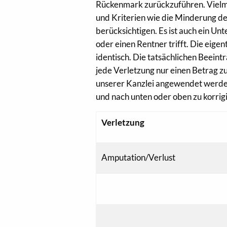
Rückenmark zurückzuführen. Vielme
und Kriterien wie die Minderung d
berücksichtigen. Es ist auch ein Un
oder einen Rentner trifft. Die eig
identisch. Die tatsächlichen Beeint
jede Verletzung nur einen Betrag z
unserer Kanzlei angewendet werden.
und nach unten oder oben zu korrig
Verletzung
Amputation/Verlust