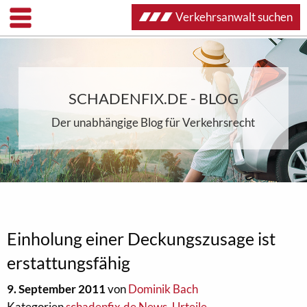
Verkehrsanwalt suchen
SCHADENFIX.DE - BLOG
Der unabhängige Blog für Verkehrsrecht
Einholung einer Deckungszusage ist
erstattungsfähig
9. September 2011
von
Dominik Bach
Kategorien
schadenfix.de News
,
Urteile