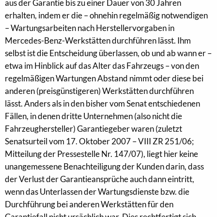
aus der Garantie bis zu einer Dauer von 30 Jahren
erhalten, indem er die – ohnehin regelmäßig notwendigen
– Wartungsarbeiten nach Herstellervorgaben in
Mercedes-Benz-Werkstätten durchführen lässt. Ihm
selbst ist die Entscheidung überlassen, ob und ab wann er –
etwa im Hinblick auf das Alter das Fahrzeugs – von den
regelmäßigen Wartungen Abstand nimmt oder diese bei
anderen (preisgünstigeren) Werkstätten durchführen
lässt. Anders als in den bisher vom Senat entschiedenen
Fällen, in denen dritte Unternehmen (also nicht die
Fahrzeughersteller) Garantiegeber waren (zuletzt
Senatsurteil vom 17. Oktober 2007 – VIII ZR 251/06;
Mitteilung der Pressestelle Nr. 147/07), liegt hier keine
unangemessene Benachteiligung der Kunden darin, dass
der Verlust der Garantieansprüche auch dann eintritt,
wenn das Unterlassen der Wartungsdienste bzw. die
Durchführung bei anderen Werkstätten für den
Garantiefall nicht ursächlich war. Dies rechtfertigt sich