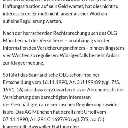
Haftungssituation auf sein Geld wartet,
hat dies
nicht
zu
interessieren
.
Er
muß
nicht
länger als vier
Wochen
auf
eine
Regulierung
warten.
Nach
der
herrschenden Rechtsprechung auch des OLG
München hat
der
Versicherer – unabhängig von
der
Information des
Versicherungsnehmers
– binnen längstens
vier
Wochen
zu
regulieren. Widrigenfalls besteht Anlass
zur Klageerhebung.
So führt das Saarländische OLG schon in seiner
Entscheidung vom 16.11.1990, Az. 3 U 199/89 (vgl. ZfS,
1991, 16) aus, dass ein Zuwarten bis zur Akteneinsicht
der
Versicherung
den berechtigten Interessen
des
Geschädigten
an
einer
raschen
Regulierung
zuwider
laufe. Das AG München hat bereits mit Urteil vom
07.11.1990, Az. 291 C 1697/90 (vgl. ZfS,
a.a.O
.)
klargestellt, dass voller Haftung
eine