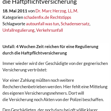
die Haftpflichtversicherung
18. Mai 2011
von
Dr. Marc Herzog, LL.M.
Kategorien
schadenfix.de Rechtstipps
Schlagworte
autounfall was tun
,
Schadensersatz
,
Unfallregulierung
,
Verkehrsunfall
Unfall
: 4
Wochen
Zeit
reichen
für
eine
Regulierung
durch
die
Haftpflichtversicherung
Immer
wieder
wird
der
Geschädigte
von
der
gegnerischen
Versicherung
vertröstet:
Vor
einer
Zahlung
müßten
noch
weitere
Rechcherchenbetrieben
werden
.
Hier
fehlt
eine
Mittelung
des
eigenen
Versicherungsnehmers.
D
ort
will
die
Versicherung
noch
Akten
von
der
Polizei
beschaffen
.
Den
Geschädigten, der noch dazu bei oft völlig klarer