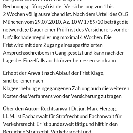
Rechnungsprüfungsfrist
der
Versicherung
von 1 bis
2
Wochen
völlig ausreichend ist. Nach dem Urteil des OLG
München vom 29.07.2010, Az. 10 W 1789/10 beträgt die
notwendige Dauer
einer
Prüffrist des Versicherers vor
der
Unfallschadenregulierung maximal 4
Wochen
. Die
Frist
wird
mit dem Zugang eines spezifizierten
Anspruchsschreibens in Gang gesetzt und kann nach
der
Lage des Einzelfalls auch kürzer bemessen sein kann.
Erhebt
der
Anwalt nach Ablauf
der
Frist Klage,
sind bei
einer
nach
Klageerhebung eingegangenen
Zahlung
auch die weiteren
Kosten des Verfahrens von
der
Versicherung
zu
tragen.
Über den Autor:
Rechtsanwalt Dr. jur. Marc Herzog.
LL.M. ist Fachanwalt für Strafrecht und Fachanwalt für
Verkehrsrecht. Er ist bundesweit tätig und hilft in den
Bereichen Strafrecht, Verkehrsrecht und