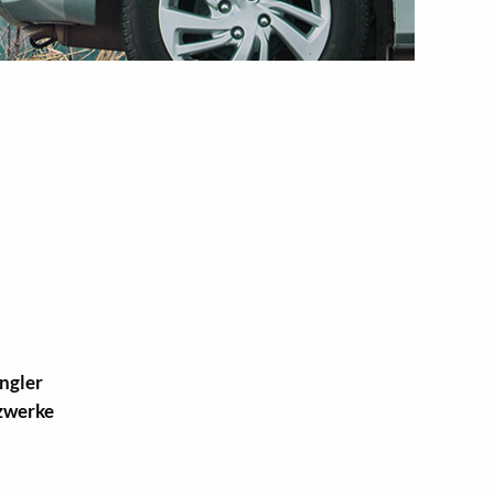
ängler
tzwerke