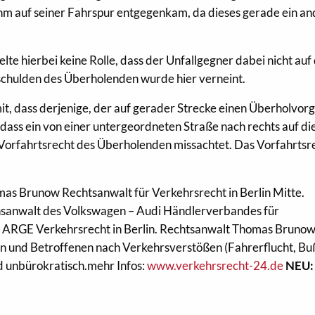
hm auf seiner Fahrspur entgegenkam, da dieses gerade ein a
elte hierbei keine Rolle, dass
der Unfallgegner dabei nicht auf
schulden des Überholenden wurde hier verneint.
t, dass derjenige, der auf gerader Strecke einen Überholvor
, dass ein von einer untergeordneten Straße nach rechts auf di
Vorfahrtsrecht des Überholenden missachtet. Das Vorfahrtsr
as Brunow Rechtsanwalt für Verkehrsrecht in Berlin Mitte.
nsanwalt des Volkswagen – Audi Händlerverbandes für
r ARGE Verkehrsrecht in Berlin. Rechtsanwalt Thomas Brunow 
n und Betroffenen nach Verkehrsverstößen (Fahrerflucht, Bu
nd unbürokratisch.mehr Infos:
www.verkehrsrecht-24.de
NEU: