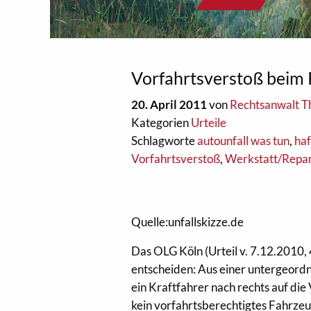
Vorfahrtsverstoß beim
20. April 2011
von
Rechtsanwalt 
Kategorien
Urteile
Schlagworte
autounfall was tun
,
ha
Vorfahrtsverstoß
,
Werkstatt/Repa
Quelle:unfallskizze.de
Das OLG Köln (Urteil v. 7.12.2010,
entscheiden: Aus einer untergeord
ein Kraftfahrer nach rechts auf die
kein vorfahrtsberechtigtes Fahrzeug