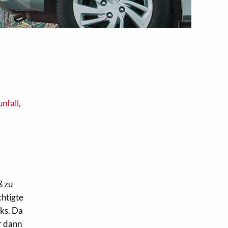
nfall
,
ß zu
chtigte
nks. Da
r dann