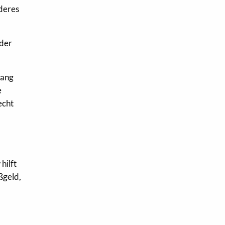
nderes
 der
gang
e
echt
hilft
ßgeld,