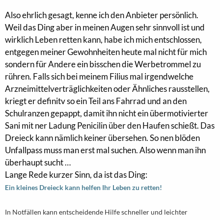
Also ehrlich gesagt, kenne ich den Anbieter persönlich.
Weil das Ding aber in meinen Augen sehr sinnvoll ist und
wirklich Leben retten kann, habe ich mich entschlossen,
entgegen meiner Gewohnheiten heute mal nicht für mich
sondern für Andere ein bisschen die Werbetrommel zu
rühren. Falls sich bei meinem Filius mal irgendwelche
Arzneimittelverträglichkeiten oder Ähnliches rausstellen,
kriegt er definitv so ein Teil ans Fahrrad und an den
Schulranzen gepappt, damit ihn nicht ein übermotivierter
Sani mit ner Ladung Penicilin über den Haufen schießt. Das
Dreieck kann nämlich keiner übersehen. So nen blöden
Unfallpass muss man erst mal suchen. Also wenn man ihn
überhaupt sucht …
Lange Rede kurzer Sinn, da ist das Ding:
Ein kleines Dreieck kann helfen Ihr Leben zu retten!
In Notfällen kann entscheidende Hilfe schneller und leichter