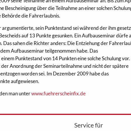
09 seine Teilnahme an einem Aufbauseminar an. Bis zum Apr
ine Bescheinigung über die Teilnahme an einer solchen Schulun
e Behörde die Fahrerlaubnis.
r argumentierte, sein Punktestand sei während der ihm geset
s Bescheids auf 13 Punkte gesunken. Ein Aufbauseminar dürfe 
. Das sahen die Richter anders: Die Entziehung der Fahrerlaub
an dem Aufbauseminar teilgenommen habe. Das
 einem Punktestand von 14 Punkten eine solche Schulung vor.
t der Anordnung der Seminarteilnahme und nicht der spätere
in entzogen worden sei. Im Dezember 2009 habe das
unkte aufgewiesen.
nden man unter
www.fuehrerscheinfix.de
Service für