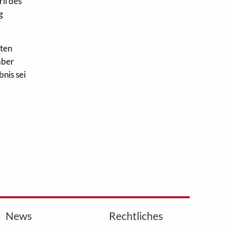
il des
g
zten
aber
nis sei
News
Rechtliches