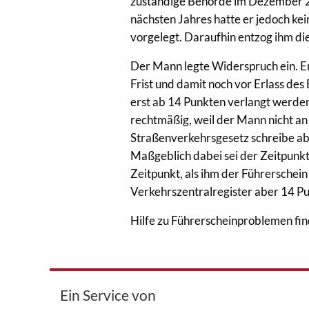
zuständige Behörde im Dezember 20
nächsten Jahres hatte er jedoch ke
vorgelegt. Daraufhin entzog ihm di
Der Mann legte Widerspruch ein. E
Frist und damit noch vor Erlass de
erst ab 14 Punkten verlangt werden
rechtmäßig, weil der Mann nicht 
Straßenverkehrsgesetz schreibe ab
Maßgeblich dabei sei der Zeitpunk
Zeitpunkt, als ihm der Führersche
Verkehrszentralregister aber 14 P
Hilfe zu Führerscheinproblemen fi
Ein Service von