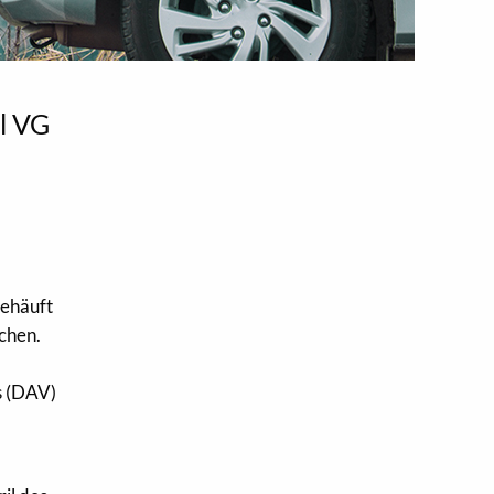
l VG
gehäuft
chen.
s (DAV)