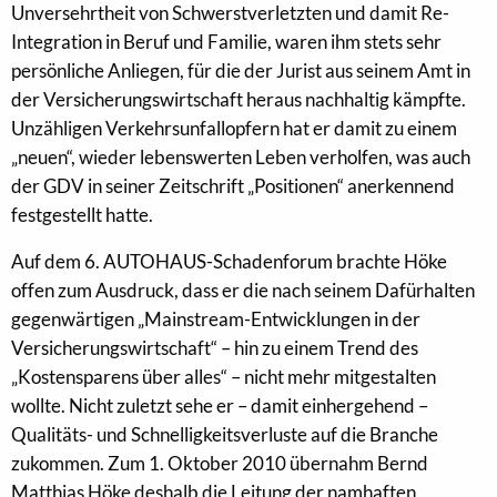
Unversehrtheit von Schwerstverletzten und damit Re-
Integration in Beruf und Familie, waren ihm stets sehr
persönliche Anliegen, für die der Jurist aus seinem Amt in
der Versicherungswirtschaft heraus nachhaltig kämpfte.
Unzähligen Verkehrsunfallopfern hat er damit zu einem
„neuen“, wieder lebenswerten Leben verholfen, was auch
der GDV in seiner Zeitschrift „Positionen“ anerkennend
festgestellt hatte.
Auf dem 6. AUTOHAUS-Schadenforum brachte Höke
offen zum Ausdruck, dass er die nach seinem Dafürhalten
gegenwärtigen „Mainstream-Entwicklungen in der
Versicherungswirtschaft“ – hin zu einem Trend des
„Kostensparens über alles“ – nicht mehr mitgestalten
wollte. Nicht zuletzt sehe er – damit einhergehend –
Qualitäts- und Schnelligkeitsverluste auf die Branche
zukommen. Zum 1. Oktober 2010 übernahm Bernd
Matthias Höke deshalb die Leitung der namhaften