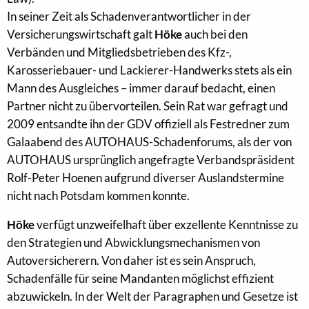
In seiner Zeit als Schadenverantwortlicher in der
Versicherungswirtschaft galt
Höke
auch bei den
Verbänden und Mitgliedsbetrieben des Kfz-,
Karosseriebauer- und Lackierer-Handwerks stets als ein
Mann des Ausgleiches – immer darauf bedacht, einen
Partner nicht zu übervorteilen. Sein Rat war gefragt und
2009 entsandte ihn der GDV offiziell als Festredner zum
Galaabend des AUTOHAUS-Schadenforums, als der von
AUTOHAUS ursprünglich angefragte Verbandspräsident
Rolf-Peter Hoenen aufgrund diverser Auslandstermine
nicht nach Potsdam kommen konnte.
Höke
verfügt unzweifelhaft über exzellente Kenntnisse zu
den Strategien und Abwicklungsmechanismen von
Autoversicherern. Von daher ist es sein Anspruch,
Schadenfälle für seine Mandanten möglichst effizient
abzuwickeln. In der Welt der Paragraphen und Gesetze ist