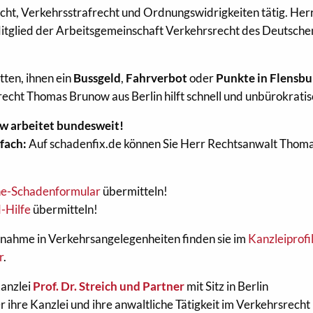
cht, Verkehrsstrafrecht und Ordnungswidrigkeiten tätig. Her
itglied der Arbeitsgemeinschaft Verkehrsrecht des Deutsche
tten, ihnen ein
Bussgeld
,
Fahrverbot
oder
Punkte in Flensbu
echt Thomas Brunow aus Berlin hilft schnell und unbürokratis
w arbeitet bundesweit!
fach:
Auf schadenfix.de können Sie Herr Rechtsanwalt Thom
ne-Schadenformular
übermitteln!
-Hilfe
übermitteln!
nahme in Verkehrsangelegenheiten finden sie im
Kanzleiprofi
r
.
Kanzlei
Prof. Dr. Streich und Partner
mit Sitz in Berlin
 ihre Kanzlei und ihre anwaltliche Tätigkeit im Verkehrsrecht 