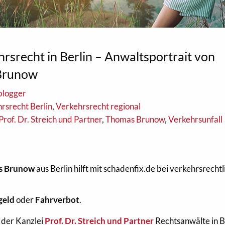
rsrecht in Berlin – Anwaltsportrait von
Brunow
blogger
rsrecht Berlin
,
Verkehrsrecht regional
Prof. Dr. Streich und Partner
,
Thomas Brunow
,
Verkehrsunfall
s Brunow
aus Berlin hilft mit schadenfix.de bei verkehrsrecht
geld
oder
Fahrverbot
.
 der Kanzlei
Prof. Dr. Streich und Partner
Rechtsanwälte in B