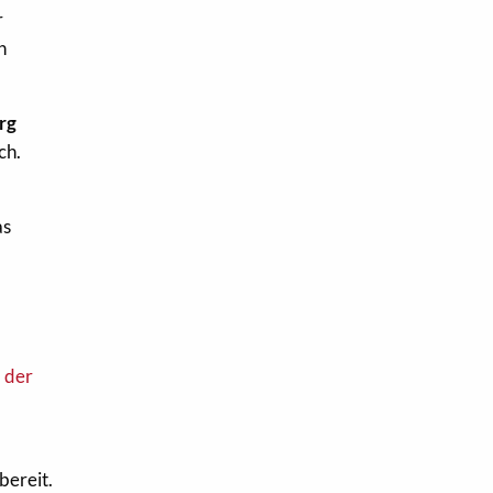
r
n
rg
ch.
as
l der
bereit.