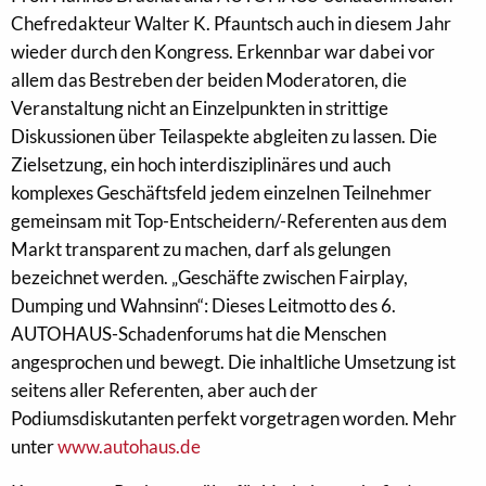
Chefredakteur Walter K. Pfauntsch auch in diesem Jahr
wieder durch den Kongress. Erkennbar war dabei vor
allem das Bestreben der beiden Moderatoren, die
Veranstaltung nicht an Einzelpunkten in strittige
Diskussionen über Teilaspekte abgleiten zu lassen. Die
Zielsetzung, ein hoch interdisziplinäres und auch
komplexes Geschäftsfeld jedem einzelnen Teilnehmer
gemeinsam mit Top-Entscheidern/-Referenten aus dem
Markt transparent zu machen, darf als gelungen
bezeichnet werden. „Geschäfte zwischen Fairplay,
Dumping und Wahnsinn“: Dieses Leitmotto des 6.
AUTOHAUS-Schadenforums hat die Menschen
angesprochen und bewegt. Die inhaltliche Umsetzung ist
seitens aller Referenten, aber auch der
Podiumsdiskutanten perfekt vorgetragen worden. Mehr
unter
www.autohaus.de